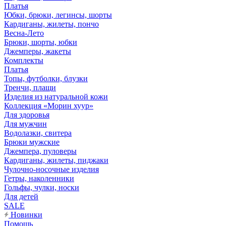
Платья
Юбки, брюки, легинсы, шорты
Кардиганы, жилеты, пончо
Весна-Лето
Брюки, шорты, юбки
Джемперы, жакеты
Комплекты
Платья
Топы, футболки, блузки
Тренчи, плащи
Изделия из натуральной кожи
Коллекция «Морин хуур»
Для здоровья
Для мужчин
Водолазки, свитера
Брюки мужские
Джемпера, пуловеры
Кардиганы, жилеты, пиджаки
Чулочно-носочные изделия
Гетры, наколенники
Гольфы, чулки, носки
Для детей
SALE
Новинки
Помощь