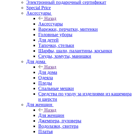
Электронный подарочный сертификат
Special Price
Аксессуары
Назад
Аксессуары
Варежки, перчатки, митенки
Головные уборы
Для детей
Тапочки, стельки
Шарфы, шали, палантины, косынки
Снуды, хомуты, манишки
Для дома
Назад
Для дома
Одеяла
Пледы
Спальные мешки
Средства по уходу за изделиями из кашемира
и шерсти
Для женщин
Назад
Для женщин
Джемпера, пуловеры
Водолазки, свитера
Платья