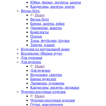
Юбки, брюки, легинсы, шорты
Кардиганы, жилеты, пончо
Весна-Лето
Назад
Весна-Лето
Брюки, шорты, юбки
Джемперы, жакеты
Комплекты
Платья
Топы, футболки, блузки
Тренчи, плащи
Изделия из натуральной кожи
Коллекция «Морин хуур»
Для здоровья
Для мужчин
Назад
Для мужчин
Водолазки, свитера
Брюки мужские
Джемпера, пуловеры
Кардиганы, жилеты, пиджаки
Чулочно-носочные изделия
Назад
Чулочно-носочные изделия
Гетры, наколенники