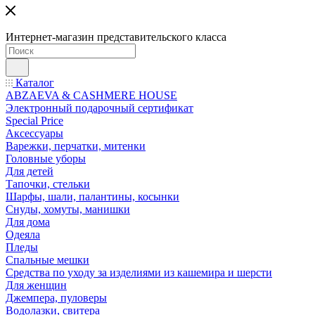
Интернет-магазин представительского класса
Каталог
ABZAEVA & CASHMERE HOUSE
Электронный подарочный сертификат
Special Price
Аксессуары
Варежки, перчатки, митенки
Головные уборы
Для детей
Тапочки, стельки
Шарфы, шали, палантины, косынки
Снуды, хомуты, манишки
Для дома
Одеяла
Пледы
Спальные мешки
Средства по уходу за изделиями из кашемира и шерсти
Для женщин
Джемпера, пуловеры
Водолазки, свитера