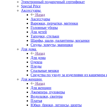
Электронный подарочный сертификат
Special Price
Аксессуары
Назад
Аксессуары
Варежки, перчатки, митенки
Головные уборы
Для детей
Тапочки, стельки
Шарфы, шали, палантины, косынки
Снуды, хомуты, манишки
Для дома
Назад
Для дома
Одеяла
Пледы
Спальные мешки
Средства по уходу за изделиями из кашемира 
Для женщин
Назад
Для женщин
Джемпера, пуловеры
Водолазки, свитера
Платья
Юбки, брюки, легинсы, шорты