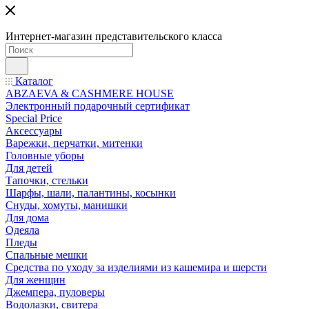
Интернет-магазин представительского класса
Каталог
ABZAEVA & CASHMERE HOUSE
Электронный подарочный сертификат
Special Price
Аксессуары
Варежки, перчатки, митенки
Головные уборы
Для детей
Тапочки, стельки
Шарфы, шали, палантины, косынки
Снуды, хомуты, манишки
Для дома
Одеяла
Пледы
Спальные мешки
Средства по уходу за изделиями из кашемира и шерсти
Для женщин
Джемпера, пуловеры
Водолазки, свитера