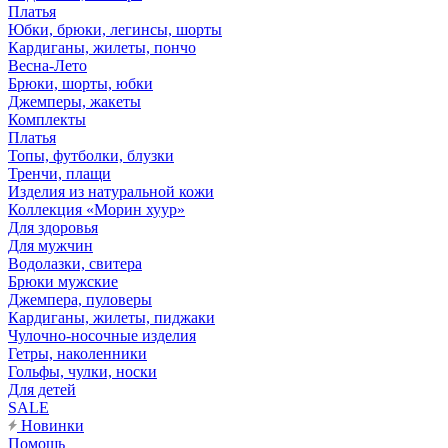
Платья
Юбки, брюки, легинсы, шорты
Кардиганы, жилеты, пончо
Весна-Лето
Брюки, шорты, юбки
Джемперы, жакеты
Комплекты
Платья
Топы, футболки, блузки
Тренчи, плащи
Изделия из натуральной кожи
Коллекция «Морин хуур»
Для здоровья
Для мужчин
Водолазки, свитера
Брюки мужские
Джемпера, пуловеры
Кардиганы, жилеты, пиджаки
Чулочно-носочные изделия
Гетры, наколенники
Гольфы, чулки, носки
Для детей
SALE
Новинки
Помощь