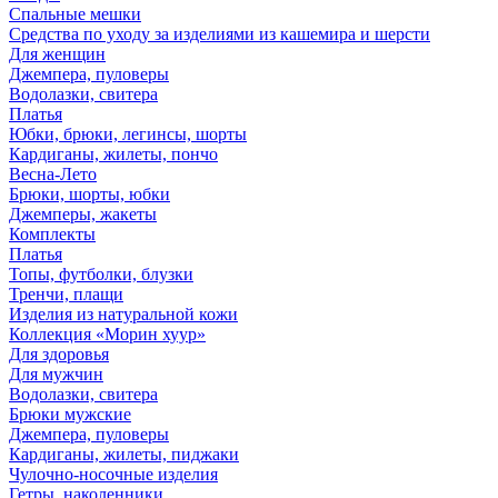
Спальные мешки
Средства по уходу за изделиями из кашемира и шерсти
Для женщин
Джемпера, пуловеры
Водолазки, свитера
Платья
Юбки, брюки, легинсы, шорты
Кардиганы, жилеты, пончо
Весна-Лето
Брюки, шорты, юбки
Джемперы, жакеты
Комплекты
Платья
Топы, футболки, блузки
Тренчи, плащи
Изделия из натуральной кожи
Коллекция «Морин хуур»
Для здоровья
Для мужчин
Водолазки, свитера
Брюки мужские
Джемпера, пуловеры
Кардиганы, жилеты, пиджаки
Чулочно-носочные изделия
Гетры, наколенники