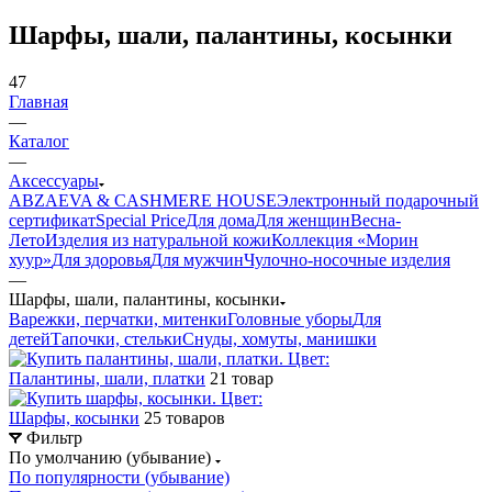
Шарфы, шали, палантины, косынки
47
Главная
—
Каталог
—
Аксессуары
ABZAEVA & CASHMERE HOUSE
Электронный подарочный
сертификат
Special Price
Для дома
Для женщин
Весна-
Лето
Изделия из натуральной кожи
Коллекция «Морин
хуур»
Для здоровья
Для мужчин
Чулочно-носочные изделия
—
Шарфы, шали, палантины, косынки
Варежки, перчатки, митенки
Головные уборы
Для
детей
Тапочки, стельки
Снуды, хомуты, манишки
Палантины, шали, платки
21 товар
Шарфы, косынки
25 товаров
Фильтр
По умолчанию (убывание)
По популярности (убывание)