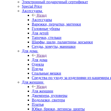
Электронный подарочный сертификат
Special Price
Аксессуары
Назад
Аксессуары
Варежки, перчатки, митенки
Головные уборы
Для детей
Тапочки, стельки
Шарфы, шали, палантины, косынки
Снуды, хомуты, манишки
Для дома
Назад
Для дома
Одеяла
Пледы
Спальные мешки
Средства по уходу за изделиями из кашемира 
Для женщин
Назад
Для женщин
Джемпера, пуловеры
Водолазки, свитера
Платья
Юбки, брюки, легинсы, шорты