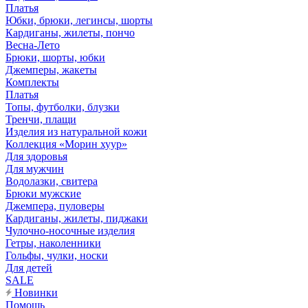
Платья
Юбки, брюки, легинсы, шорты
Кардиганы, жилеты, пончо
Весна-Лето
Брюки, шорты, юбки
Джемперы, жакеты
Комплекты
Платья
Топы, футболки, блузки
Тренчи, плащи
Изделия из натуральной кожи
Коллекция «Морин хуур»
Для здоровья
Для мужчин
Водолазки, свитера
Брюки мужские
Джемпера, пуловеры
Кардиганы, жилеты, пиджаки
Чулочно-носочные изделия
Гетры, наколенники
Гольфы, чулки, носки
Для детей
SALE
Новинки
Помощь