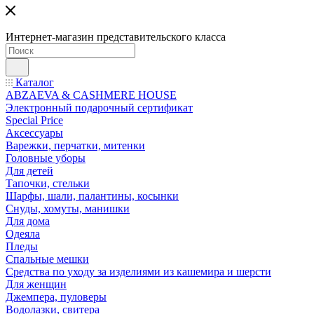
Интернет-магазин представительского класса
Каталог
ABZAEVA & CASHMERE HOUSE
Электронный подарочный сертификат
Special Price
Аксессуары
Варежки, перчатки, митенки
Головные уборы
Для детей
Тапочки, стельки
Шарфы, шали, палантины, косынки
Снуды, хомуты, манишки
Для дома
Одеяла
Пледы
Спальные мешки
Средства по уходу за изделиями из кашемира и шерсти
Для женщин
Джемпера, пуловеры
Водолазки, свитера