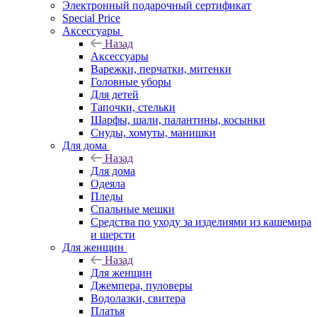
Электронный подарочный сертификат
Special Price
Аксессуары
Назад
Аксессуары
Варежки, перчатки, митенки
Головные уборы
Для детей
Тапочки, стельки
Шарфы, шали, палантины, косынки
Снуды, хомуты, манишки
Для дома
Назад
Для дома
Одеяла
Пледы
Спальные мешки
Средства по уходу за изделиями из кашемира
и шерсти
Для женщин
Назад
Для женщин
Джемпера, пуловеры
Водолазки, свитера
Платья