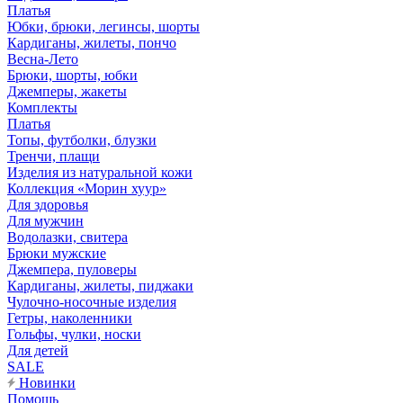
Платья
Юбки, брюки, легинсы, шорты
Кардиганы, жилеты, пончо
Весна-Лето
Брюки, шорты, юбки
Джемперы, жакеты
Комплекты
Платья
Топы, футболки, блузки
Тренчи, плащи
Изделия из натуральной кожи
Коллекция «Морин хуур»
Для здоровья
Для мужчин
Водолазки, свитера
Брюки мужские
Джемпера, пуловеры
Кардиганы, жилеты, пиджаки
Чулочно-носочные изделия
Гетры, наколенники
Гольфы, чулки, носки
Для детей
SALE
Новинки
Помощь