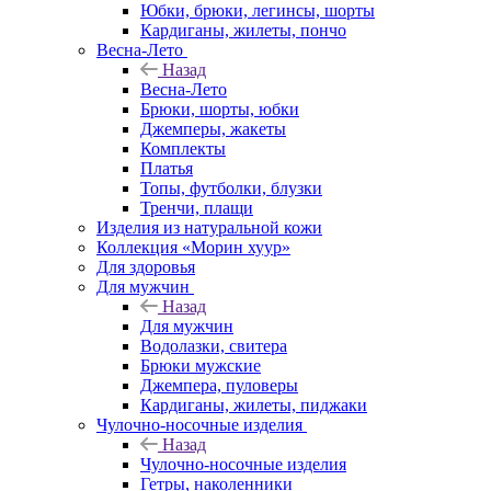
Юбки, брюки, легинсы, шорты
Кардиганы, жилеты, пончо
Весна-Лето
Назад
Весна-Лето
Брюки, шорты, юбки
Джемперы, жакеты
Комплекты
Платья
Топы, футболки, блузки
Тренчи, плащи
Изделия из натуральной кожи
Коллекция «Морин хуур»
Для здоровья
Для мужчин
Назад
Для мужчин
Водолазки, свитера
Брюки мужские
Джемпера, пуловеры
Кардиганы, жилеты, пиджаки
Чулочно-носочные изделия
Назад
Чулочно-носочные изделия
Гетры, наколенники