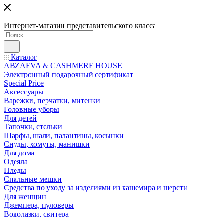
Интернет-магазин представительского класса
Каталог
ABZAEVA & CASHMERE HOUSE
Электронный подарочный сертификат
Special Price
Аксессуары
Варежки, перчатки, митенки
Головные уборы
Для детей
Тапочки, стельки
Шарфы, шали, палантины, косынки
Снуды, хомуты, манишки
Для дома
Одеяла
Пледы
Спальные мешки
Средства по уходу за изделиями из кашемира и шерсти
Для женщин
Джемпера, пуловеры
Водолазки, свитера