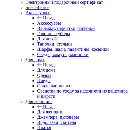
Электронный подарочный сертификат
Special Price
Аксессуары
Назад
Аксессуары
Варежки, перчатки, митенки
Головные уборы
Для детей
Тапочки, стельки
Шарфы, шали, палантины, косынки
Снуды, хомуты, манишки
Для дома
Назад
Для дома
Одеяла
Пледы
Спальные мешки
Средства по уходу за изделиями из кашемира
и шерсти
Для женщин
Назад
Для женщин
Джемпера, пуловеры
Водолазки, свитера
Платья