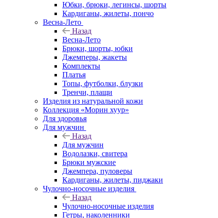
Юбки, брюки, легинсы, шорты
Кардиганы, жилеты, пончо
Весна-Лето
Назад
Весна-Лето
Брюки, шорты, юбки
Джемперы, жакеты
Комплекты
Платья
Топы, футболки, блузки
Тренчи, плащи
Изделия из натуральной кожи
Коллекция «Морин хуур»
Для здоровья
Для мужчин
Назад
Для мужчин
Водолазки, свитера
Брюки мужские
Джемпера, пуловеры
Кардиганы, жилеты, пиджаки
Чулочно-носочные изделия
Назад
Чулочно-носочные изделия
Гетры, наколенники