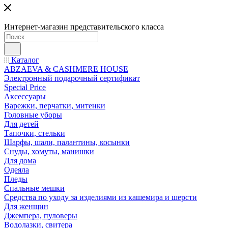
Интернет-магазин представительского класса
Каталог
ABZAEVA & CASHMERE HOUSE
Электронный подарочный сертификат
Special Price
Аксессуары
Варежки, перчатки, митенки
Головные уборы
Для детей
Тапочки, стельки
Шарфы, шали, палантины, косынки
Снуды, хомуты, манишки
Для дома
Одеяла
Пледы
Спальные мешки
Средства по уходу за изделиями из кашемира и шерсти
Для женщин
Джемпера, пуловеры
Водолазки, свитера