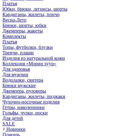
Платья
Юбки, брюки, легинсы, шорты
Кардиганы, жилеты, пончо
Весна-Лето
Брюки, шорты, юбки
Джемперы, жакеты
Комплекты
Платья
Топы, футболки, блузки
Тренчи, плащи
Изделия из натуральной кожи
Коллекция «Морин хуур»
Для здоровья
Для мужчин
Водолазки, свитера
Брюки мужские
Джемпера, пуловеры
Кардиганы, жилеты, пиджаки
Чулочно-носочные изделия
Гетры, наколенники
Гольфы, чулки, носки
Для детей
SALE
Новинки
Помощь