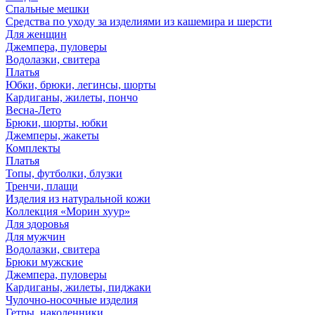
Спальные мешки
Средства по уходу за изделиями из кашемира и шерсти
Для женщин
Джемпера, пуловеры
Водолазки, свитера
Платья
Юбки, брюки, легинсы, шорты
Кардиганы, жилеты, пончо
Весна-Лето
Брюки, шорты, юбки
Джемперы, жакеты
Комплекты
Платья
Топы, футболки, блузки
Тренчи, плащи
Изделия из натуральной кожи
Коллекция «Морин хуур»
Для здоровья
Для мужчин
Водолазки, свитера
Брюки мужские
Джемпера, пуловеры
Кардиганы, жилеты, пиджаки
Чулочно-носочные изделия
Гетры, наколенники