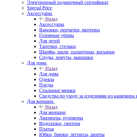
Электронный подарочный сертификат
Special Price
Аксессуары
Назад
Аксессуары
Варежки, перчатки, митенки
Головные уборы
Для детей
Тапочки, стельки
Шарфы, шали, палантины, косынки
Снуды, хомуты, манишки
Для дома
Назад
Для дома
Одеяла
Пледы
Спальные мешки
Средства по уходу за изделиями из кашемира 
Для женщин
Назад
Для женщин
Джемпера, пуловеры
Водолазки, свитера
Платья
Юбки, брюки, легинсы, шорты