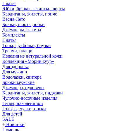
Платья
Юбки, брюки, легинсы, шорты
Кардиганы, жилеты, пончо
Весна-Лето
Брюки, шорты, юбки
Джемперы, жакеты
Комплекты
Платья
Топы, футболки, блузки
Тренчи, плащи
Изделия из натуральной кожи
Коллекция «Морин хуур»
Для здоровья
Для мужчин
Водолазки, свитера
Брюки мужские
Джемпера, пуловеры
Кардиганы, жилеты, пиджаки
Чулочно-носочные изделия
Гетры, наколенники
Гольфы, чулки, носки
Для детей
SALE
Новинки
Помощь