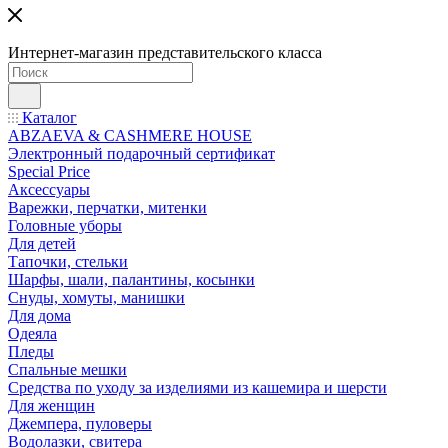
Интернет-магазин представительского класса
Каталог
ABZAEVA & CASHMERE HOUSE
Электронный подарочный сертификат
Special Price
Аксессуары
Варежки, перчатки, митенки
Головные уборы
Для детей
Тапочки, стельки
Шарфы, шали, палантины, косынки
Снуды, хомуты, манишки
Для дома
Одеяла
Пледы
Спальные мешки
Средства по уходу за изделиями из кашемира и шерсти
Для женщин
Джемпера, пуловеры
Водолазки, свитера