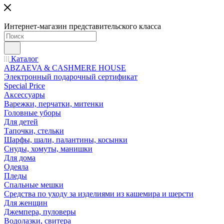
Интернет-магазин представительского класса
Каталог
ABZAEVA & CASHMERE HOUSE
Электронный подарочный сертификат
Special Price
Аксессуары
Варежки, перчатки, митенки
Головные уборы
Для детей
Тапочки, стельки
Шарфы, шали, палантины, косынки
Снуды, хомуты, манишки
Для дома
Одеяла
Пледы
Спальные мешки
Средства по уходу за изделиями из кашемира и шерсти
Для женщин
Джемпера, пуловеры
Водолазки, свитера