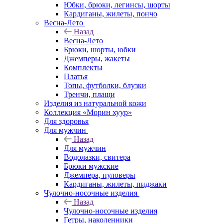
Юбки, брюки, легинсы, шорты
Кардиганы, жилеты, пончо
Весна-Лето
Назад
Весна-Лето
Брюки, шорты, юбки
Джемперы, жакеты
Комплекты
Платья
Топы, футболки, блузки
Тренчи, плащи
Изделия из натуральной кожи
Коллекция «Морин хуур»
Для здоровья
Для мужчин
Назад
Для мужчин
Водолазки, свитера
Брюки мужские
Джемпера, пуловеры
Кардиганы, жилеты, пиджаки
Чулочно-носочные изделия
Назад
Чулочно-носочные изделия
Гетры, наколенники