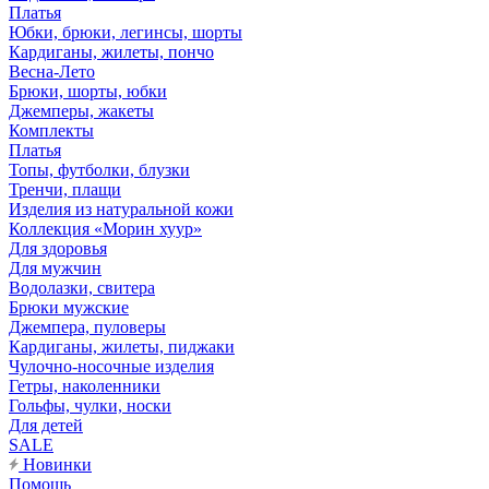
Платья
Юбки, брюки, легинсы, шорты
Кардиганы, жилеты, пончо
Весна-Лето
Брюки, шорты, юбки
Джемперы, жакеты
Комплекты
Платья
Топы, футболки, блузки
Тренчи, плащи
Изделия из натуральной кожи
Коллекция «Морин хуур»
Для здоровья
Для мужчин
Водолазки, свитера
Брюки мужские
Джемпера, пуловеры
Кардиганы, жилеты, пиджаки
Чулочно-носочные изделия
Гетры, наколенники
Гольфы, чулки, носки
Для детей
SALE
Новинки
Помощь