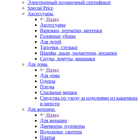
Электронный подарочный сертификат
Special Price
Аксессуары
Назад
Аксессуары
Варежки, перчатки, митенки
Головные уборы
Для детей
Тапочки, стельки
Шарфы, шали, палантины, косынки
Снуды, хомуты, манишки
Для дома
Назад
Для дома
Одеяла
Пледы
Спальные мешки
Средства по уходу за изделиями из кашемира
и шерсти
Для женщин
Назад
Для женщин
Джемпера, пуловеры
Водолазки, свитера
Платья