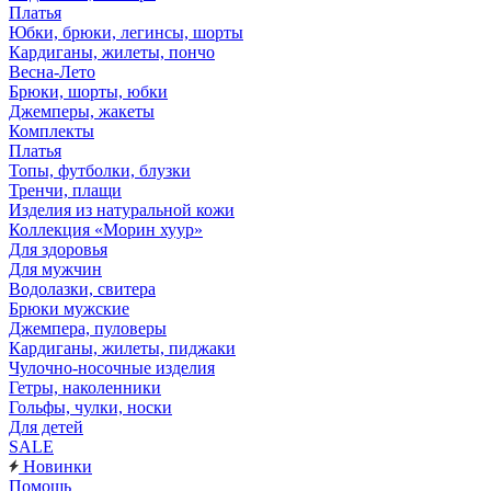
Платья
Юбки, брюки, легинсы, шорты
Кардиганы, жилеты, пончо
Весна-Лето
Брюки, шорты, юбки
Джемперы, жакеты
Комплекты
Платья
Топы, футболки, блузки
Тренчи, плащи
Изделия из натуральной кожи
Коллекция «Морин хуур»
Для здоровья
Для мужчин
Водолазки, свитера
Брюки мужские
Джемпера, пуловеры
Кардиганы, жилеты, пиджаки
Чулочно-носочные изделия
Гетры, наколенники
Гольфы, чулки, носки
Для детей
SALE
Новинки
Помощь