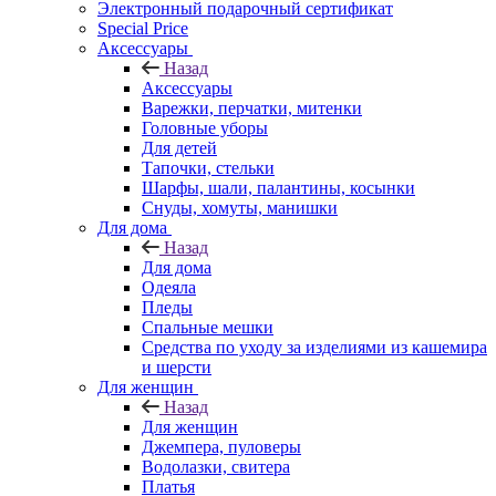
Электронный подарочный сертификат
Special Price
Аксессуары
Назад
Аксессуары
Варежки, перчатки, митенки
Головные уборы
Для детей
Тапочки, стельки
Шарфы, шали, палантины, косынки
Снуды, хомуты, манишки
Для дома
Назад
Для дома
Одеяла
Пледы
Спальные мешки
Средства по уходу за изделиями из кашемира
и шерсти
Для женщин
Назад
Для женщин
Джемпера, пуловеры
Водолазки, свитера
Платья