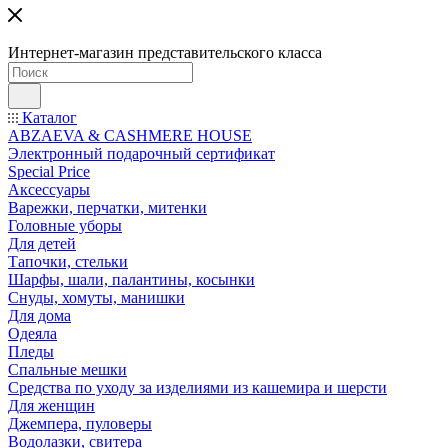
Интернет-магазин представительского класса
Каталог
ABZAEVA & CASHMERE HOUSE
Электронный подарочный сертификат
Special Price
Аксессуары
Варежки, перчатки, митенки
Головные уборы
Для детей
Тапочки, стельки
Шарфы, шали, палантины, косынки
Снуды, хомуты, манишки
Для дома
Одеяла
Пледы
Спальные мешки
Средства по уходу за изделиями из кашемира и шерсти
Для женщин
Джемпера, пуловеры
Водолазки, свитера