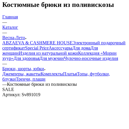
Костюмные брюки из поливискозы
Главная
—
Каталог
—
Весна-Лето
ABZAEVA & CASHMERE HOUSE
Электронный подарочный
сертификат
Special Price
Аксессуары
Для дома
Для
женщин
Изделия из натуральной кожи
Коллекция «Морин
хуур»
Для здоровья
Для мужчин
Чулочно-носочные изделия
—
Брюки, шорты, юбки
Джемперы, жакеты
Комплекты
Платья
Топы, футболки,
блузки
Тренчи, плащи
—
Костюмные брюки из поливискозы
SALE
Артикул:
Sv891019