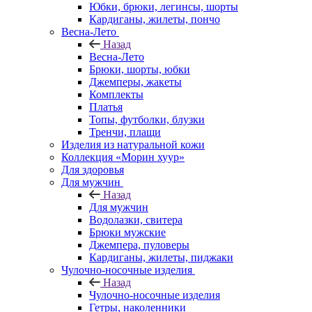
Юбки, брюки, легинсы, шорты
Кардиганы, жилеты, пончо
Весна-Лето
Назад
Весна-Лето
Брюки, шорты, юбки
Джемперы, жакеты
Комплекты
Платья
Топы, футболки, блузки
Тренчи, плащи
Изделия из натуральной кожи
Коллекция «Морин хуур»
Для здоровья
Для мужчин
Назад
Для мужчин
Водолазки, свитера
Брюки мужские
Джемпера, пуловеры
Кардиганы, жилеты, пиджаки
Чулочно-носочные изделия
Назад
Чулочно-носочные изделия
Гетры, наколенники