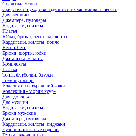
Спальные мешки
Средства по уходу за изделиями из кашемира и шерсти
Для женщин
Джемпера, пуловеры
Водолазки, свитера
Платья
Юбки, брюки, легинсы, шорты
Кардиганы, жилеты, пончо
Весна-Лето
Брюки, шорты, юбки
Джемперы, жакеты
Комплекты
Платья
Топы, футболки, блузки
Тренчи, плащи
Изделия из натуральной кожи
Коллекция «Морин хуур»
Для здоровья
Для мужчин
Водолазки, свитера
Брюки мужские
Джемпера, пуловеры
Кардиганы, жилеты, пиджаки
Чулочно-носочные изделия
Гетры, наколенники