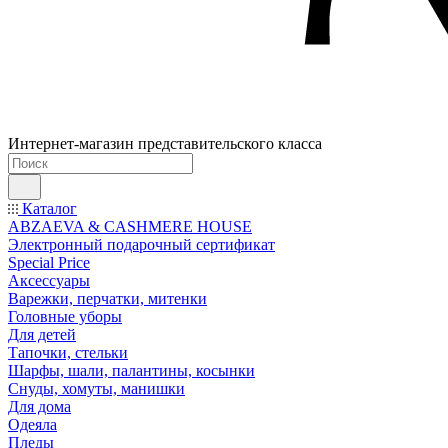
Интернет-магазин представительского класса
Каталог
ABZAEVA & CASHMERE HOUSE
Электронный подарочный сертификат
Special Price
Аксессуары
Варежки, перчатки, митенки
Головные уборы
Для детей
Тапочки, стельки
Шарфы, шали, палантины, косынки
Снуды, хомуты, манишки
Для дома
Одеяла
Пледы