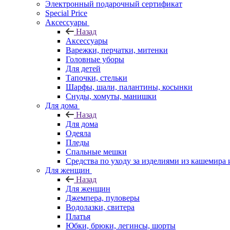
Электронный подарочный сертификат
Special Price
Аксессуары
Назад
Аксессуары
Варежки, перчатки, митенки
Головные уборы
Для детей
Тапочки, стельки
Шарфы, шали, палантины, косынки
Снуды, хомуты, манишки
Для дома
Назад
Для дома
Одеяла
Пледы
Спальные мешки
Средства по уходу за изделиями из кашемира 
Для женщин
Назад
Для женщин
Джемпера, пуловеры
Водолазки, свитера
Платья
Юбки, брюки, легинсы, шорты