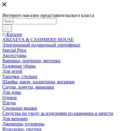
Интернет-магазин представительского класса
Каталог
ABZAEVA & CASHMERE HOUSE
Электронный подарочный сертификат
Special Price
Аксессуары
Варежки, перчатки, митенки
Головные уборы
Для детей
Тапочки, стельки
Шарфы, шали, палантины, косынки
Снуды, хомуты, манишки
Для дома
Одеяла
Пледы
Спальные мешки
Средства по уходу за изделиями из кашемира и шерсти
Для женщин
Джемпера, пуловеры
Водолазки, свитера