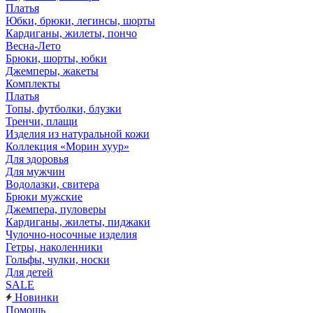
Платья
Юбки, брюки, легинсы, шорты
Кардиганы, жилеты, пончо
Весна-Лето
Брюки, шорты, юбки
Джемперы, жакеты
Комплекты
Платья
Топы, футболки, блузки
Тренчи, плащи
Изделия из натуральной кожи
Коллекция «Морин хуур»
Для здоровья
Для мужчин
Водолазки, свитера
Брюки мужские
Джемпера, пуловеры
Кардиганы, жилеты, пиджаки
Чулочно-носочные изделия
Гетры, наколенники
Гольфы, чулки, носки
Для детей
SALE
Новинки
Помощь