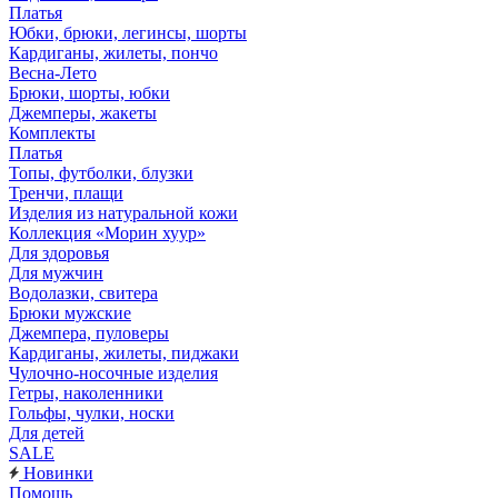
Платья
Юбки, брюки, легинсы, шорты
Кардиганы, жилеты, пончо
Весна-Лето
Брюки, шорты, юбки
Джемперы, жакеты
Комплекты
Платья
Топы, футболки, блузки
Тренчи, плащи
Изделия из натуральной кожи
Коллекция «Морин хуур»
Для здоровья
Для мужчин
Водолазки, свитера
Брюки мужские
Джемпера, пуловеры
Кардиганы, жилеты, пиджаки
Чулочно-носочные изделия
Гетры, наколенники
Гольфы, чулки, носки
Для детей
SALE
Новинки
Помощь