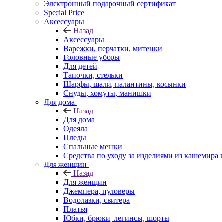
Электронный подарочный сертификат
Special Price
Аксессуары
Назад
Аксессуары
Варежки, перчатки, митенки
Головные уборы
Для детей
Тапочки, стельки
Шарфы, шали, палантины, косынки
Снуды, хомуты, манишки
Для дома
Назад
Для дома
Одеяла
Пледы
Спальные мешки
Средства по уходу за изделиями из кашемира 
Для женщин
Назад
Для женщин
Джемпера, пуловеры
Водолазки, свитера
Платья
Юбки, брюки, легинсы, шорты