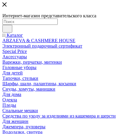
Интернет-магазин представительского класса
Каталог
ABZAEVA & CASHMERE HOUSE
Электронный подарочный сертификат
Special Price
Аксессуары
Варежки, перчатки, митенки
Головные уборы
Для детей
Тапочки, стельки
Шарфы, шали, палантины, косынки
Снуды, хомуты, манишки
Для дома
Одеяла
Пледы
Спальные мешки
Средства по уходу за изделиями из кашемира и шерсти
Для женщин
Джемпера, пуловеры
Водолазки, свитера