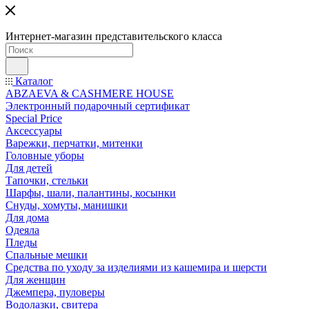
Интернет-магазин представительского класса
Каталог
ABZAEVA & CASHMERE HOUSE
Электронный подарочный сертификат
Special Price
Аксессуары
Варежки, перчатки, митенки
Головные уборы
Для детей
Тапочки, стельки
Шарфы, шали, палантины, косынки
Снуды, хомуты, манишки
Для дома
Одеяла
Пледы
Спальные мешки
Средства по уходу за изделиями из кашемира и шерсти
Для женщин
Джемпера, пуловеры
Водолазки, свитера