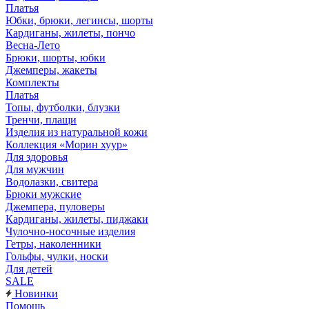
Платья
Юбки, брюки, легинсы, шорты
Кардиганы, жилеты, пончо
Весна-Лето
Брюки, шорты, юбки
Джемперы, жакеты
Комплекты
Платья
Топы, футболки, блузки
Тренчи, плащи
Изделия из натуральной кожи
Коллекция «Морин хуур»
Для здоровья
Для мужчин
Водолазки, свитера
Брюки мужские
Джемпера, пуловеры
Кардиганы, жилеты, пиджаки
Чулочно-носочные изделия
Гетры, наколенники
Гольфы, чулки, носки
Для детей
SALE
Новинки
Помощь