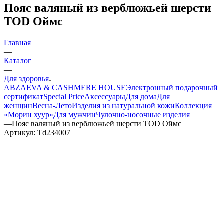
Пояс валяный из верблюжьей шерсти
TOD Оймс
Главная
—
Каталог
—
Для здоровья
ABZAEVA & CASHMERE HOUSE
Электронный подарочный
сертификат
Special Price
Аксессуары
Для дома
Для
женщин
Весна-Лето
Изделия из натуральной кожи
Коллекция
«Морин хуур»
Для мужчин
Чулочно-носочные изделия
—
Пояс валяный из верблюжьей шерсти TOD Оймс
Артикул:
Td234007