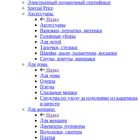
Электронный подарочный сертификат
Special Price
Аксессуары
Назад
Аксессуары
Варежки, перчатки, митенки
Головные уборы
Для детей
Тапочки, стельки
Шарфы, шали, палантины, косынки
Снуды, хомуты, манишки
Для дома
Назад
Для дома
Одеяла
Пледы
Спальные мешки
Средства по уходу за изделиями из кашемира
и шерсти
Для женщин
Назад
Для женщин
Джемпера, пуловеры
Водолазки, свитера
Платья