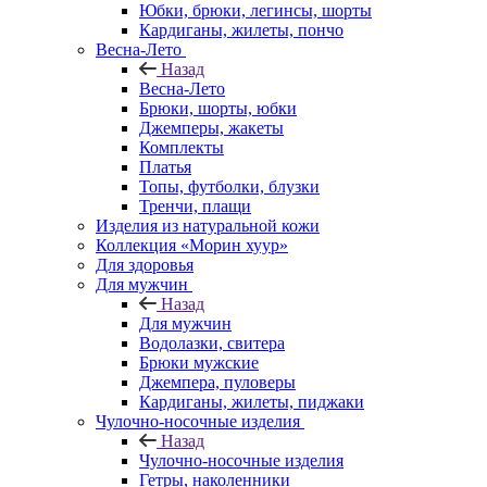
Юбки, брюки, легинсы, шорты
Кардиганы, жилеты, пончо
Весна-Лето
Назад
Весна-Лето
Брюки, шорты, юбки
Джемперы, жакеты
Комплекты
Платья
Топы, футболки, блузки
Тренчи, плащи
Изделия из натуральной кожи
Коллекция «Морин хуур»
Для здоровья
Для мужчин
Назад
Для мужчин
Водолазки, свитера
Брюки мужские
Джемпера, пуловеры
Кардиганы, жилеты, пиджаки
Чулочно-носочные изделия
Назад
Чулочно-носочные изделия
Гетры, наколенники