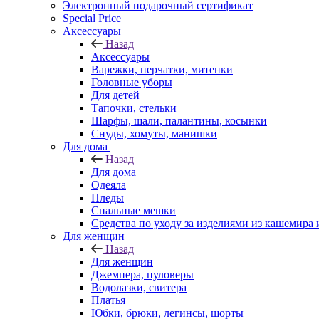
Электронный подарочный сертификат
Special Price
Аксессуары
Назад
Аксессуары
Варежки, перчатки, митенки
Головные уборы
Для детей
Тапочки, стельки
Шарфы, шали, палантины, косынки
Снуды, хомуты, манишки
Для дома
Назад
Для дома
Одеяла
Пледы
Спальные мешки
Средства по уходу за изделиями из кашемира 
Для женщин
Назад
Для женщин
Джемпера, пуловеры
Водолазки, свитера
Платья
Юбки, брюки, легинсы, шорты