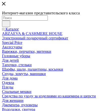
Интернет-магазин представительского класса
Каталог
ABZAEVA & CASHMERE HOUSE
Электронный подарочный сертификат
Special Price
Аксессуары
Варежки, перчатки, митенки
Головные уборы
Для детей
Тапочки, стельки
Шарфы, шали, палантины, косынки
Снуды, хомуты, манишки
Для дома
Одеяла
Пледы
Спальные мешки
Средства по уходу за изделиями из кашемира и шерсти
Для женщин
Джемпера, пуловеры
Водолазки, свитера