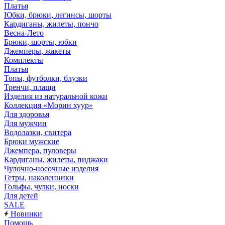
Платья
Юбки, брюки, легинсы, шорты
Кардиганы, жилеты, пончо
Весна-Лето
Брюки, шорты, юбки
Джемперы, жакеты
Комплекты
Платья
Топы, футболки, блузки
Тренчи, плащи
Изделия из натуральной кожи
Коллекция «Морин хуур»
Для здоровья
Для мужчин
Водолазки, свитера
Брюки мужские
Джемпера, пуловеры
Кардиганы, жилеты, пиджаки
Чулочно-носочные изделия
Гетры, наколенники
Гольфы, чулки, носки
Для детей
SALE
Новинки
Помощь