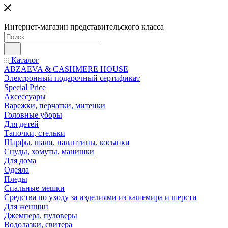
Интернет-магазин представительского класса
Каталог
ABZAEVA & CASHMERE HOUSE
Электронный подарочный сертификат
Special Price
Аксессуары
Варежки, перчатки, митенки
Головные уборы
Для детей
Тапочки, стельки
Шарфы, шали, палантины, косынки
Снуды, хомуты, манишки
Для дома
Одеяла
Пледы
Спальные мешки
Средства по уходу за изделиями из кашемира и шерсти
Для женщин
Джемпера, пуловеры
Водолазки, свитера