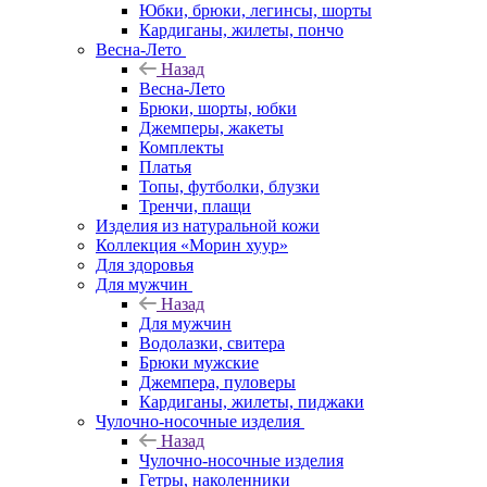
Юбки, брюки, легинсы, шорты
Кардиганы, жилеты, пончо
Весна-Лето
Назад
Весна-Лето
Брюки, шорты, юбки
Джемперы, жакеты
Комплекты
Платья
Топы, футболки, блузки
Тренчи, плащи
Изделия из натуральной кожи
Коллекция «Морин хуур»
Для здоровья
Для мужчин
Назад
Для мужчин
Водолазки, свитера
Брюки мужские
Джемпера, пуловеры
Кардиганы, жилеты, пиджаки
Чулочно-носочные изделия
Назад
Чулочно-носочные изделия
Гетры, наколенники