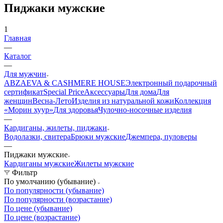
Пиджаки мужские
1
Главная
—
Каталог
—
Для мужчин
ABZAEVA & CASHMERE HOUSE
Электронный подарочный
сертификат
Special Price
Аксессуары
Для дома
Для
женщин
Весна-Лето
Изделия из натуральной кожи
Коллекция
«Морин хуур»
Для здоровья
Чулочно-носочные изделия
—
Кардиганы, жилеты, пиджаки
Водолазки, свитера
Брюки мужские
Джемпера, пуловеры
—
Пиджаки мужские
Кардиганы мужские
Жилеты мужские
Фильтр
По умолчанию (убывание)
По популярности (убывание)
По популярности (возрастание)
По цене (убывание)
По цене (возрастание)