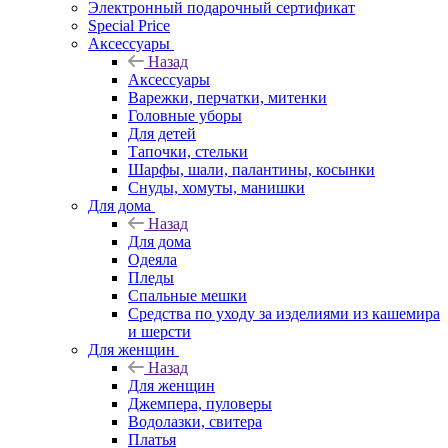
Электронный подарочный сертификат
Special Price
Аксессуары
Назад
Аксессуары
Варежки, перчатки, митенки
Головные уборы
Для детей
Тапочки, стельки
Шарфы, шали, палантины, косынки
Снуды, хомуты, манишки
Для дома
Назад
Для дома
Одеяла
Пледы
Спальные мешки
Средства по уходу за изделиями из кашемира
и шерсти
Для женщин
Назад
Для женщин
Джемпера, пуловеры
Водолазки, свитера
Платья