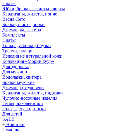
Платья
Юбки, брюки, легинсы, шорты
Кардиганы, жилеты, пончо
Весна-Лето
Брюки, шорты, юбки
Джемперы, жакеты
Комплекты
Платья
Топы, футболки, блузки
Тренчи, плащи
Изделия из натуральной кожи
Коллекция «Морин хуур»
Для здоровья
Для мужчин
Водолазки, свитера
Брюки мужские
Джемпера, пуловеры
Кардиганы, жилеты, пиджаки
Чулочно-носочные изделия
Гетры, наколенники
Гольфы, чулки, носки
Для детей
SALE
Новинки
Помощь