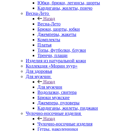
Юбки, брюки, легинсы, шорты
Кардиганы, жилеты, пончо
Весна-Лето
Назад
Весна-Лето
Брюки, шорты, юбки
Джемперы, жакеты
Комплекты
Платья
Топы, футболки, блузки
Тренчи, плащи
Изделия из натуральной кожи
Коллекция «Морин хуур»
Для здоровья
Для мужчин
Назад
Для мужчин
Водолазки, свитера
Брюки мужские
Джемпера, пуловеры
Кардиганы, жилеты, пиджаки
Чулочно-носочные изделия
Назад
Чулочно-носочные изделия
Гетры, наколенники