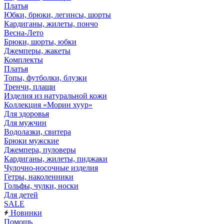
Платья
Юбки, брюки, легинсы, шорты
Кардиганы, жилеты, пончо
Весна-Лето
Брюки, шорты, юбки
Джемперы, жакеты
Комплекты
Платья
Топы, футболки, блузки
Тренчи, плащи
Изделия из натуральной кожи
Коллекция «Морин хуур»
Для здоровья
Для мужчин
Водолазки, свитера
Брюки мужские
Джемпера, пуловеры
Кардиганы, жилеты, пиджаки
Чулочно-носочные изделия
Гетры, наколенники
Гольфы, чулки, носки
Для детей
SALE
Новинки
Помощь