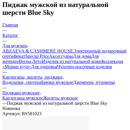
Пиджак мужской из натуральной
шерсти Blue Sky
Главная
—
Каталог
—
Для мужчин
ABZAEVA & CASHMERE HOUSE
Электронный подарочный
сертификат
Special Price
Аксессуары
Для дома
Для
женщин
Весна-Лето
Изделия из натуральной кожи
Коллекция
«Морин хуур»
Для здоровья
Чулочно-носочные изделия
—
Кардиганы, жилеты, пиджаки
Водолазки, свитера
Брюки мужские
Джемпера, пуловеры
—
Пиджаки мужские
Кардиганы мужские
Жилеты мужские
—
Пиджак мужской из натуральной шерсти Blue Sky
Новинка
Артикул:
BS581023