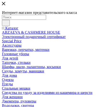
Интернет-магазин представительского класса
Каталог
ABZAEVA & CASHMERE HOUSE
Электронный подарочный сертификат
Special Price
Аксессуары
Варежки, перчатки, митенки
Головные уборы
Для детей
Тапочки, стельки
Шарфы, шали, палантины, косынки
Снуды, хомуты, манишки
Для дома
Одеяла
Пледы
Спальные мешки
Средства по уходу за изделиями из кашемира и шерсти
Для женщин
Джемпера, пуловеры
Водолазки, свитера