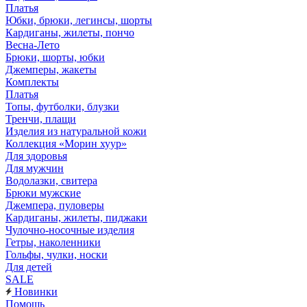
Платья
Юбки, брюки, легинсы, шорты
Кардиганы, жилеты, пончо
Весна-Лето
Брюки, шорты, юбки
Джемперы, жакеты
Комплекты
Платья
Топы, футболки, блузки
Тренчи, плащи
Изделия из натуральной кожи
Коллекция «Морин хуур»
Для здоровья
Для мужчин
Водолазки, свитера
Брюки мужские
Джемпера, пуловеры
Кардиганы, жилеты, пиджаки
Чулочно-носочные изделия
Гетры, наколенники
Гольфы, чулки, носки
Для детей
SALE
Новинки
Помощь