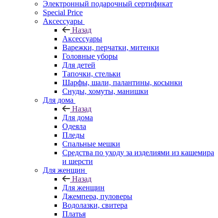
Электронный подарочный сертификат
Special Price
Аксессуары
Назад
Аксессуары
Варежки, перчатки, митенки
Головные уборы
Для детей
Тапочки, стельки
Шарфы, шали, палантины, косынки
Снуды, хомуты, манишки
Для дома
Назад
Для дома
Одеяла
Пледы
Спальные мешки
Средства по уходу за изделиями из кашемира
и шерсти
Для женщин
Назад
Для женщин
Джемпера, пуловеры
Водолазки, свитера
Платья