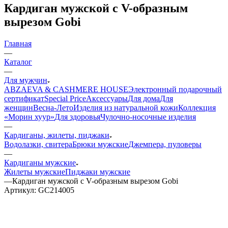
Кардиган мужской с V-образным
вырезом Gobi
Главная
—
Каталог
—
Для мужчин
ABZAEVA & CASHMERE HOUSE
Электронный подарочный
сертификат
Special Price
Аксессуары
Для дома
Для
женщин
Весна-Лето
Изделия из натуральной кожи
Коллекция
«Морин хуур»
Для здоровья
Чулочно-носочные изделия
—
Кардиганы, жилеты, пиджаки
Водолазки, свитера
Брюки мужские
Джемпера, пуловеры
—
Кардиганы мужские
Жилеты мужские
Пиджаки мужские
—
Кардиган мужской с V-образным вырезом Gobi
Артикул:
GC214005