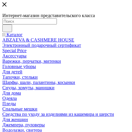
Интернет-магазин представительского класса
Каталог
ABZAEVA & CASHMERE HOUSE
Электронный подарочный сертификат
Special Price
Аксессуары
Варежки, перчатки, митенки
Головные уборы
Для детей
Тапочки, стельки
Шарфы, шали, палантины, косынки
Снуды, хомуты, манишки
Для дома
Одеяла
Пледы
Спальные мешки
Средства по уходу за изделиями из кашемира и шерсти
Для женщин
Джемпера, пуловеры
Водолазки, свитера