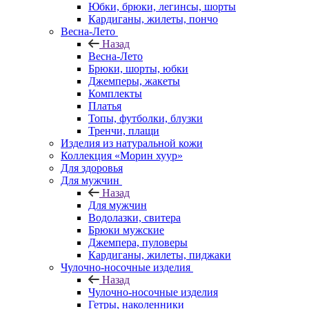
Юбки, брюки, легинсы, шорты
Кардиганы, жилеты, пончо
Весна-Лето
Назад
Весна-Лето
Брюки, шорты, юбки
Джемперы, жакеты
Комплекты
Платья
Топы, футболки, блузки
Тренчи, плащи
Изделия из натуральной кожи
Коллекция «Морин хуур»
Для здоровья
Для мужчин
Назад
Для мужчин
Водолазки, свитера
Брюки мужские
Джемпера, пуловеры
Кардиганы, жилеты, пиджаки
Чулочно-носочные изделия
Назад
Чулочно-носочные изделия
Гетры, наколенники