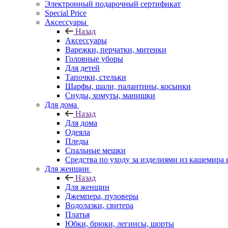
Электронный подарочный сертификат
Special Price
Аксессуары
Назад
Аксессуары
Варежки, перчатки, митенки
Головные уборы
Для детей
Тапочки, стельки
Шарфы, шали, палантины, косынки
Снуды, хомуты, манишки
Для дома
Назад
Для дома
Одеяла
Пледы
Спальные мешки
Средства по уходу за изделиями из кашемира 
Для женщин
Назад
Для женщин
Джемпера, пуловеры
Водолазки, свитера
Платья
Юбки, брюки, легинсы, шорты