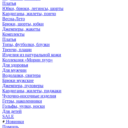
Платья
Юбки, брюки, легинсы, шорты
Кардиганы, жилеты, пончо
Весна-Лето
Брюки, шорты, юбки
Джемперы, жакеты
Комплекты
Платья
Топы, футболки, блузки
Тренчи, плащи
Изделия из натуральной кожи
Коллекция «Морин хуур»
Для здоровья
Для мужчин
Водолазки, свитера
Брюки мужские
Джемпера, пуловеры
Кардиганы, жилеты, пиджаки
Чулочно-носочные изделия
Гетры, наколенники
Гольфы, чулки, носки
Для детей
SALE
Новинки
Помощь