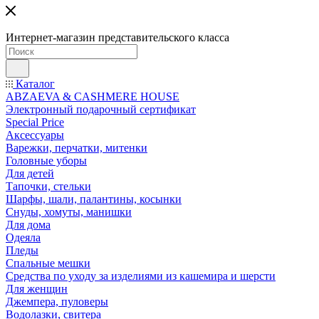
Интернет-магазин представительского класса
Каталог
ABZAEVA & CASHMERE HOUSE
Электронный подарочный сертификат
Special Price
Аксессуары
Варежки, перчатки, митенки
Головные уборы
Для детей
Тапочки, стельки
Шарфы, шали, палантины, косынки
Снуды, хомуты, манишки
Для дома
Одеяла
Пледы
Спальные мешки
Средства по уходу за изделиями из кашемира и шерсти
Для женщин
Джемпера, пуловеры
Водолазки, свитера