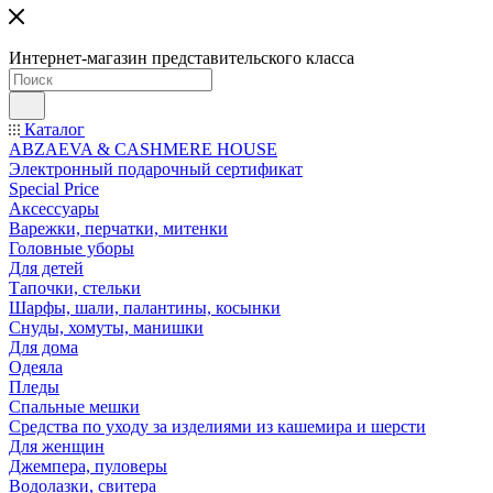
Интернет-магазин представительского класса
Каталог
ABZAEVA & CASHMERE HOUSE
Электронный подарочный сертификат
Special Price
Аксессуары
Варежки, перчатки, митенки
Головные уборы
Для детей
Тапочки, стельки
Шарфы, шали, палантины, косынки
Снуды, хомуты, манишки
Для дома
Одеяла
Пледы
Спальные мешки
Средства по уходу за изделиями из кашемира и шерсти
Для женщин
Джемпера, пуловеры
Водолазки, свитера