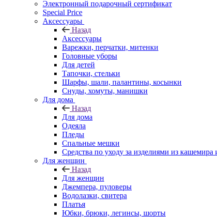
Электронный подарочный сертификат
Special Price
Аксессуары
Назад
Аксессуары
Варежки, перчатки, митенки
Головные уборы
Для детей
Тапочки, стельки
Шарфы, шали, палантины, косынки
Снуды, хомуты, манишки
Для дома
Назад
Для дома
Одеяла
Пледы
Спальные мешки
Средства по уходу за изделиями из кашемира 
Для женщин
Назад
Для женщин
Джемпера, пуловеры
Водолазки, свитера
Платья
Юбки, брюки, легинсы, шорты