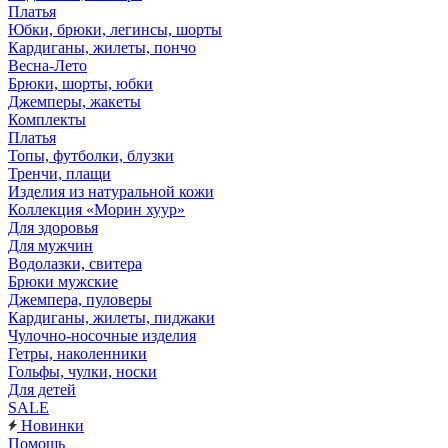
Платья
Юбки, брюки, легинсы, шорты
Кардиганы, жилеты, пончо
Весна-Лето
Брюки, шорты, юбки
Джемперы, жакеты
Комплекты
Платья
Топы, футболки, блузки
Тренчи, плащи
Изделия из натуральной кожи
Коллекция «Морин хуур»
Для здоровья
Для мужчин
Водолазки, свитера
Брюки мужские
Джемпера, пуловеры
Кардиганы, жилеты, пиджаки
Чулочно-носочные изделия
Гетры, наколенники
Гольфы, чулки, носки
Для детей
SALE
Новинки
Помощь