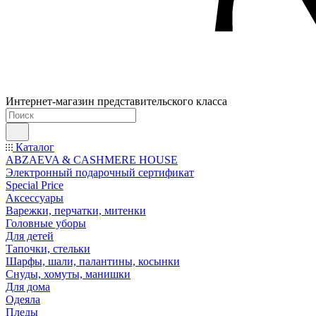
Интернет-магазин представительского класса
Каталог
ABZAEVA & CASHMERE HOUSE
Электронный подарочный сертификат
Special Price
Аксессуары
Варежки, перчатки, митенки
Головные уборы
Для детей
Тапочки, стельки
Шарфы, шали, палантины, косынки
Снуды, хомуты, манишки
Для дома
Одеяла
Пледы