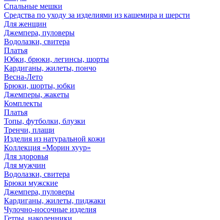
Спальные мешки
Средства по уходу за изделиями из кашемира и шерсти
Для женщин
Джемпера, пуловеры
Водолазки, свитера
Платья
Юбки, брюки, легинсы, шорты
Кардиганы, жилеты, пончо
Весна-Лето
Брюки, шорты, юбки
Джемперы, жакеты
Комплекты
Платья
Топы, футболки, блузки
Тренчи, плащи
Изделия из натуральной кожи
Коллекция «Морин хуур»
Для здоровья
Для мужчин
Водолазки, свитера
Брюки мужские
Джемпера, пуловеры
Кардиганы, жилеты, пиджаки
Чулочно-носочные изделия
Гетры, наколенники