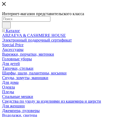
Интернет-магазин представительского класса
Каталог
ABZAEVA & CASHMERE HOUSE
Электронный подарочный сертификат
Special Price
Аксессуары
Варежки, перчатки, митенки
Головные уборы
Для детей
Тапочки, стельки
Шарфы, шали, палантины, косынки
Снуды, хомуты, манишки
Для дома
Одеяла
Пледы
Спальные мешки
Средства по уходу за изделиями из кашемира и шерсти
Для женщин
Джемпера, пуловеры
Водолазки, свитера