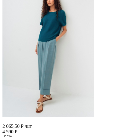
2 065,50
Р
/шт
4 590
Р