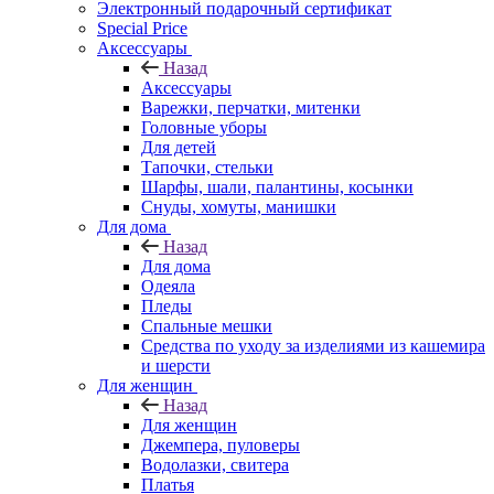
Электронный подарочный сертификат
Special Price
Аксессуары
Назад
Аксессуары
Варежки, перчатки, митенки
Головные уборы
Для детей
Тапочки, стельки
Шарфы, шали, палантины, косынки
Снуды, хомуты, манишки
Для дома
Назад
Для дома
Одеяла
Пледы
Спальные мешки
Средства по уходу за изделиями из кашемира
и шерсти
Для женщин
Назад
Для женщин
Джемпера, пуловеры
Водолазки, свитера
Платья