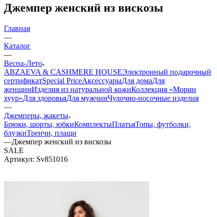
Джемпер женский из вискозы
Главная
—
Каталог
—
Весна-Лето
ABZAEVA & CASHMERE HOUSE
Электронный подарочный
сертификат
Special Price
Аксессуары
Для дома
Для
женщин
Изделия из натуральной кожи
Коллекция «Морин
хуур»
Для здоровья
Для мужчин
Чулочно-носочные изделия
—
Джемперы, жакеты
Брюки, шорты, юбки
Комплекты
Платья
Топы, футболки,
блузки
Тренчи, плащи
—
Джемпер женский из вискозы
SALE
Артикул:
Sv851016