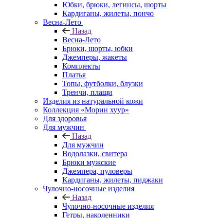
Юбки, брюки, легинсы, шорты
Кардиганы, жилеты, пончо
Весна-Лето
Назад
Весна-Лето
Брюки, шорты, юбки
Джемперы, жакеты
Комплекты
Платья
Топы, футболки, блузки
Тренчи, плащи
Изделия из натуральной кожи
Коллекция «Морин хуур»
Для здоровья
Для мужчин
Назад
Для мужчин
Водолазки, свитера
Брюки мужские
Джемпера, пуловеры
Кардиганы, жилеты, пиджаки
Чулочно-носочные изделия
Назад
Чулочно-носочные изделия
Гетры, наколенники