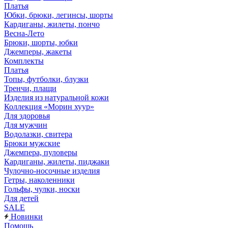
Платья
Юбки, брюки, легинсы, шорты
Кардиганы, жилеты, пончо
Весна-Лето
Брюки, шорты, юбки
Джемперы, жакеты
Комплекты
Платья
Топы, футболки, блузки
Тренчи, плащи
Изделия из натуральной кожи
Коллекция «Морин хуур»
Для здоровья
Для мужчин
Водолазки, свитера
Брюки мужские
Джемпера, пуловеры
Кардиганы, жилеты, пиджаки
Чулочно-носочные изделия
Гетры, наколенники
Гольфы, чулки, носки
Для детей
SALE
Новинки
Помощь