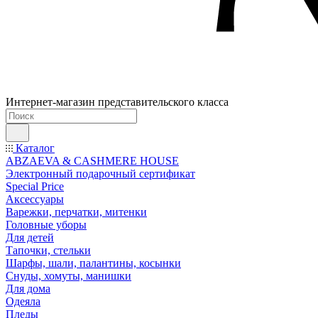
Интернет-магазин представительского класса
Каталог
ABZAEVA & CASHMERE HOUSE
Электронный подарочный сертификат
Special Price
Аксессуары
Варежки, перчатки, митенки
Головные уборы
Для детей
Тапочки, стельки
Шарфы, шали, палантины, косынки
Снуды, хомуты, манишки
Для дома
Одеяла
Пледы