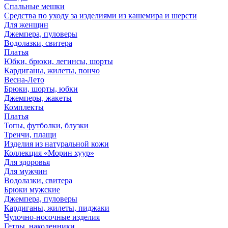
Спальные мешки
Средства по уходу за изделиями из кашемира и шерсти
Для женщин
Джемпера, пуловеры
Водолазки, свитера
Платья
Юбки, брюки, легинсы, шорты
Кардиганы, жилеты, пончо
Весна-Лето
Брюки, шорты, юбки
Джемперы, жакеты
Комплекты
Платья
Топы, футболки, блузки
Тренчи, плащи
Изделия из натуральной кожи
Коллекция «Морин хуур»
Для здоровья
Для мужчин
Водолазки, свитера
Брюки мужские
Джемпера, пуловеры
Кардиганы, жилеты, пиджаки
Чулочно-носочные изделия
Гетры, наколенники