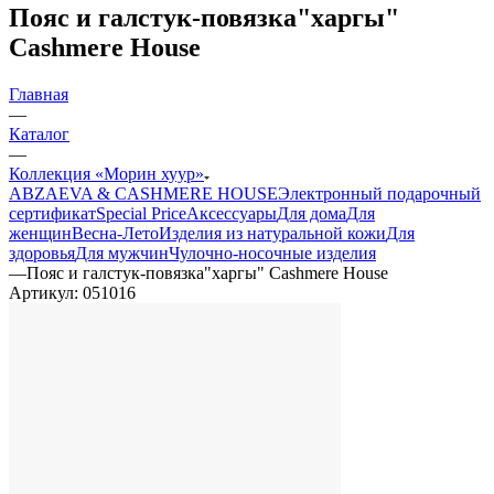
Пояс и галстук-повязка"харгы"
Cashmere House
Главная
—
Каталог
—
Коллекция «Морин хуур»
ABZAEVA & CASHMERE HOUSE
Электронный подарочный
сертификат
Special Price
Аксессуары
Для дома
Для
женщин
Весна-Лето
Изделия из натуральной кожи
Для
здоровья
Для мужчин
Чулочно-носочные изделия
—
Пояс и галстук-повязка"харгы" Cashmere House
Артикул:
051016