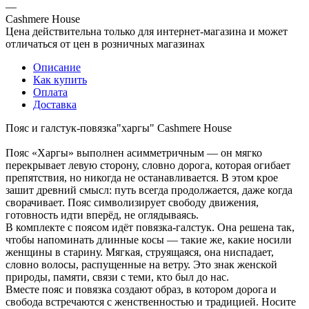
—
Cashmere House
Цена действительна только для интернет-магазина и может
отличаться от цен в розничных магазинах
Описание
Как купить
Оплата
Доставка
Пояс и галстук-повязка"харгы" Cashmere House
Пояс «Харгы» выполнен асимметричным — он мягко
перекрывает левую сторону, словно дорога, которая огибает
препятствия, но никогда не останавливается. В этом крое
зашит древний смысл: путь всегда продолжается, даже когда
сворачивает. Пояс символизирует свободу движения,
готовность идти вперёд, не оглядываясь.
В комплекте с поясом идёт повязка-галстук. Она решена так,
чтобы напоминать длинные косы — такие же, какие носили
женщины в старину. Мягкая, струящаяся, она ниспадает,
словно волосы, распущенные на ветру. Это знак женской
природы, памяти, связи с теми, кто был до нас.
Вместе пояс и повязка создают образ, в котором дорога и
свобода встречаются с женственностью и традицией. Носите