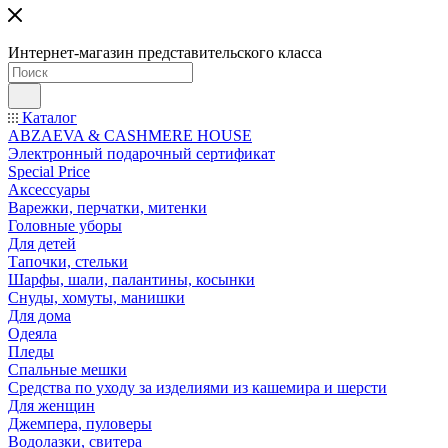
Интернет-магазин представительского класса
Каталог
ABZAEVA & CASHMERE HOUSE
Электронный подарочный сертификат
Special Price
Аксессуары
Варежки, перчатки, митенки
Головные уборы
Для детей
Тапочки, стельки
Шарфы, шали, палантины, косынки
Снуды, хомуты, манишки
Для дома
Одеяла
Пледы
Спальные мешки
Средства по уходу за изделиями из кашемира и шерсти
Для женщин
Джемпера, пуловеры
Водолазки, свитера