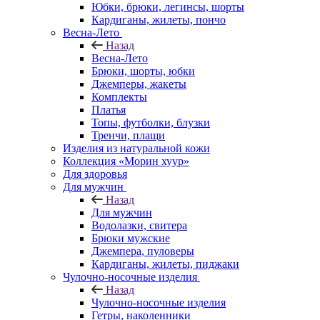
Юбки, брюки, легинсы, шорты
Кардиганы, жилеты, пончо
Весна-Лето
Назад
Весна-Лето
Брюки, шорты, юбки
Джемперы, жакеты
Комплекты
Платья
Топы, футболки, блузки
Тренчи, плащи
Изделия из натуральной кожи
Коллекция «Морин хуур»
Для здоровья
Для мужчин
Назад
Для мужчин
Водолазки, свитера
Брюки мужские
Джемпера, пуловеры
Кардиганы, жилеты, пиджаки
Чулочно-носочные изделия
Назад
Чулочно-носочные изделия
Гетры, наколенники