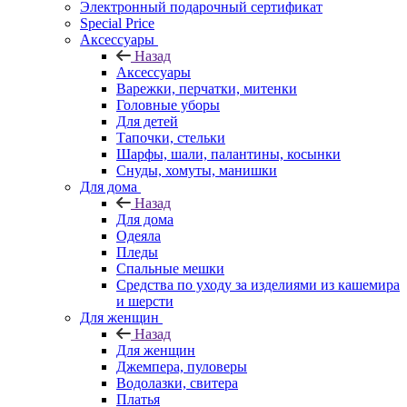
Электронный подарочный сертификат
Special Price
Аксессуары
Назад
Аксессуары
Варежки, перчатки, митенки
Головные уборы
Для детей
Тапочки, стельки
Шарфы, шали, палантины, косынки
Снуды, хомуты, манишки
Для дома
Назад
Для дома
Одеяла
Пледы
Спальные мешки
Средства по уходу за изделиями из кашемира
и шерсти
Для женщин
Назад
Для женщин
Джемпера, пуловеры
Водолазки, свитера
Платья