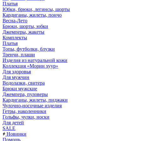
Платья
Юбки, брюки, легинсы, шорты
Кардиганы, жилеты, пончо
Весна-Лето
Брюки, шорты, юбки
Джемперы, жакеты
Комплекты
Платья
Топы, футболки, блузки
Тренчи, плащи
Изделия из натуральной кожи
Коллекция «Морин хуур»
Для здоровья
Для мужчин
Водолазки, свитера
Брюки мужские
Джемпера, пуловеры
Кардиганы, жилеты, пиджаки
Чулочно-носочные изделия
Гетры, наколенники
Гольфы, чулки, носки
Для детей
SALE
Новинки
Помощь