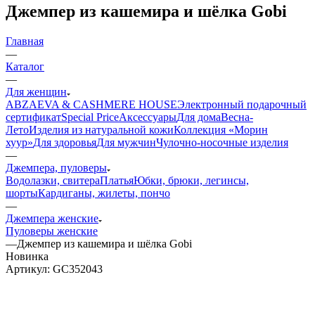
Джемпер из кашемира и шёлка Gobi
Главная
—
Каталог
—
Для женщин
ABZAEVA & CASHMERE HOUSE
Электронный подарочный
сертификат
Special Price
Аксессуары
Для дома
Весна-
Лето
Изделия из натуральной кожи
Коллекция «Морин
хуур»
Для здоровья
Для мужчин
Чулочно-носочные изделия
—
Джемпера, пуловеры
Водолазки, свитера
Платья
Юбки, брюки, легинсы,
шорты
Кардиганы, жилеты, пончо
—
Джемпера женские
Пуловеры женские
—
Джемпер из кашемира и шёлка Gobi
Новинка
Артикул:
GC352043