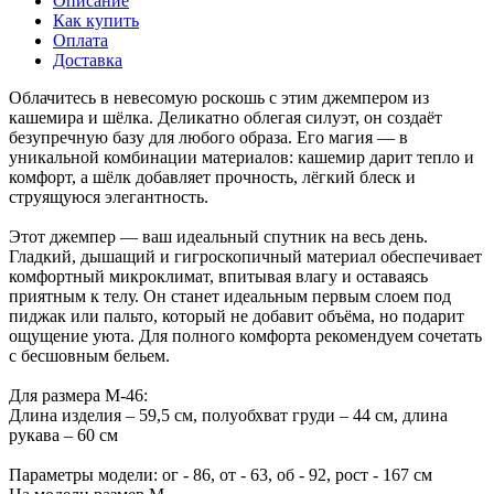
Описание
Как купить
Оплата
Доставка
Облачитесь в невесомую роскошь с этим джемпером из
кашемира и шёлка. Деликатно облегая силуэт, он создаёт
безупречную базу для любого образа. Его магия — в
уникальной комбинации материалов: кашемир дарит тепло и
комфорт, а шёлк добавляет прочность, лёгкий блеск и
струящуюся элегантность.
Этот джемпер — ваш идеальный спутник на весь день.
Гладкий, дышащий и гигроскопичный материал обеспечивает
комфортный микроклимат, впитывая влагу и оставаясь
приятным к телу. Он станет идеальным первым слоем под
пиджак или пальто, который не добавит объёма, но подарит
ощущение уюта. Для полного комфорта рекомендуем сочетать
с бесшовным бельем.
Для размера M-46:
Длина изделия – 59,5 см, полуобхват груди – 44 см, длина
рукава – 60 см
Параметры модели: ог - 86, от - 63, об - 92, рост - 167 см