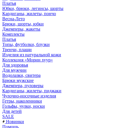
Платья
Юбки, брюки, легинсы, шорты
Кардиганы, жилеты, пончо
Весна-Лето
Брюки, шорты, юбки
Джемперы, жакеты
Комплекты
Платья
Топы, футболки, блузки
Тренчи, плащи
Изделия из натуральной кожи
Коллекция «Морин хуур»
Для здоровья
Для мужчин
Водолазки, свитера
Брюки мужские
Джемпера, пуловеры
Кардиганы, жилеты, пиджаки
Чулочно-носочные изделия
Гетры, наколенники
Гольфы, чулки, носки
Для детей
SALE
Новинки
Помощь