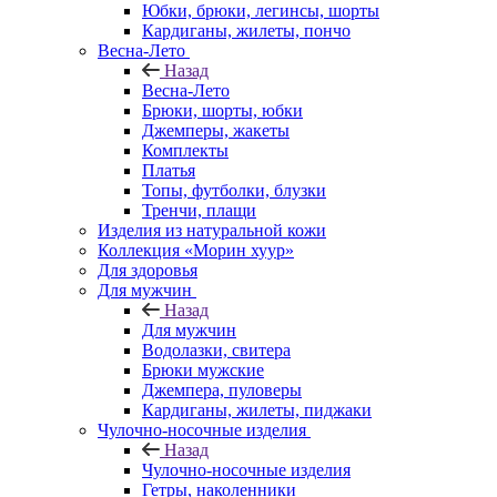
Юбки, брюки, легинсы, шорты
Кардиганы, жилеты, пончо
Весна-Лето
Назад
Весна-Лето
Брюки, шорты, юбки
Джемперы, жакеты
Комплекты
Платья
Топы, футболки, блузки
Тренчи, плащи
Изделия из натуральной кожи
Коллекция «Морин хуур»
Для здоровья
Для мужчин
Назад
Для мужчин
Водолазки, свитера
Брюки мужские
Джемпера, пуловеры
Кардиганы, жилеты, пиджаки
Чулочно-носочные изделия
Назад
Чулочно-носочные изделия
Гетры, наколенники