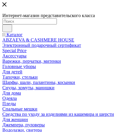
Интернет-магазин представительского класса
Каталог
ABZAEVA & CASHMERE HOUSE
Электронный подарочный сертификат
Special Price
Аксессуары
Варежки, перчатки, митенки
Головные уборы
Для детей
Тапочки, стельки
Шарфы, шали, палантины, косынки
Снуды, хомуты, манишки
Для дома
Одеяла
Пледы
Спальные мешки
Средства по уходу за изделиями из кашемира и шерсти
Для женщин
Джемпера, пуловеры
Водолазки, свитера