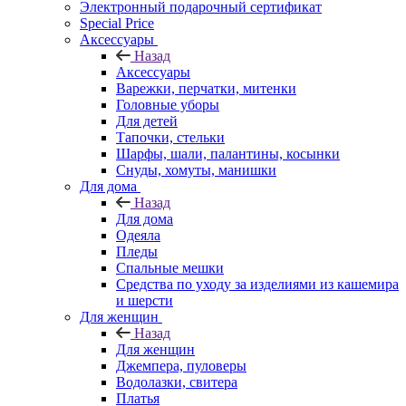
Электронный подарочный сертификат
Special Price
Аксессуары
Назад
Аксессуары
Варежки, перчатки, митенки
Головные уборы
Для детей
Тапочки, стельки
Шарфы, шали, палантины, косынки
Снуды, хомуты, манишки
Для дома
Назад
Для дома
Одеяла
Пледы
Спальные мешки
Средства по уходу за изделиями из кашемира
и шерсти
Для женщин
Назад
Для женщин
Джемпера, пуловеры
Водолазки, свитера
Платья