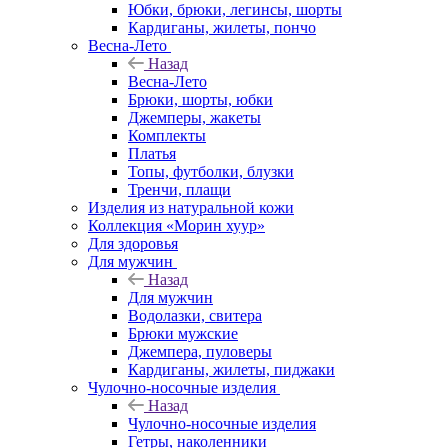
Юбки, брюки, легинсы, шорты
Кардиганы, жилеты, пончо
Весна-Лето
Назад
Весна-Лето
Брюки, шорты, юбки
Джемперы, жакеты
Комплекты
Платья
Топы, футболки, блузки
Тренчи, плащи
Изделия из натуральной кожи
Коллекция «Морин хуур»
Для здоровья
Для мужчин
Назад
Для мужчин
Водолазки, свитера
Брюки мужские
Джемпера, пуловеры
Кардиганы, жилеты, пиджаки
Чулочно-носочные изделия
Назад
Чулочно-носочные изделия
Гетры, наколенники