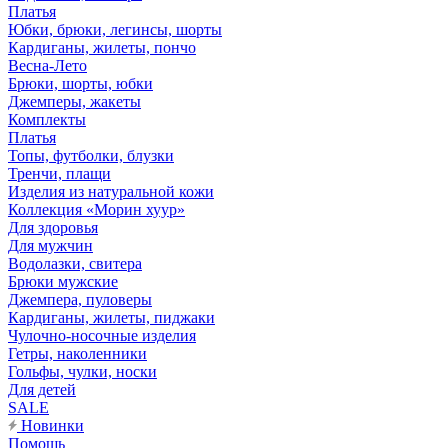
Платья
Юбки, брюки, легинсы, шорты
Кардиганы, жилеты, пончо
Весна-Лето
Брюки, шорты, юбки
Джемперы, жакеты
Комплекты
Платья
Топы, футболки, блузки
Тренчи, плащи
Изделия из натуральной кожи
Коллекция «Морин хуур»
Для здоровья
Для мужчин
Водолазки, свитера
Брюки мужские
Джемпера, пуловеры
Кардиганы, жилеты, пиджаки
Чулочно-носочные изделия
Гетры, наколенники
Гольфы, чулки, носки
Для детей
SALE
Новинки
Помощь