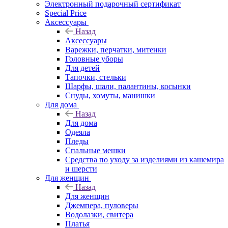
Электронный подарочный сертификат
Special Price
Аксессуары
Назад
Аксессуары
Варежки, перчатки, митенки
Головные уборы
Для детей
Тапочки, стельки
Шарфы, шали, палантины, косынки
Снуды, хомуты, манишки
Для дома
Назад
Для дома
Одеяла
Пледы
Спальные мешки
Средства по уходу за изделиями из кашемира
и шерсти
Для женщин
Назад
Для женщин
Джемпера, пуловеры
Водолазки, свитера
Платья