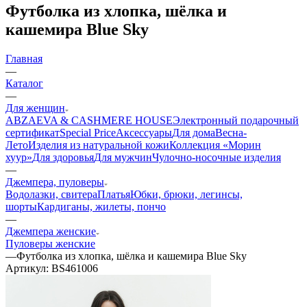
Футболка из хлопка, шёлка и
кашемира Blue Sky
Главная
—
Каталог
—
Для женщин
ABZAEVA & CASHMERE HOUSE
Электронный подарочный
сертификат
Special Price
Аксессуары
Для дома
Весна-
Лето
Изделия из натуральной кожи
Коллекция «Морин
хуур»
Для здоровья
Для мужчин
Чулочно-носочные изделия
—
Джемпера, пуловеры
Водолазки, свитера
Платья
Юбки, брюки, легинсы,
шорты
Кардиганы, жилеты, пончо
—
Джемпера женские
Пуловеры женские
—
Футболка из хлопка, шёлка и кашемира Blue Sky
Артикул:
BS461006