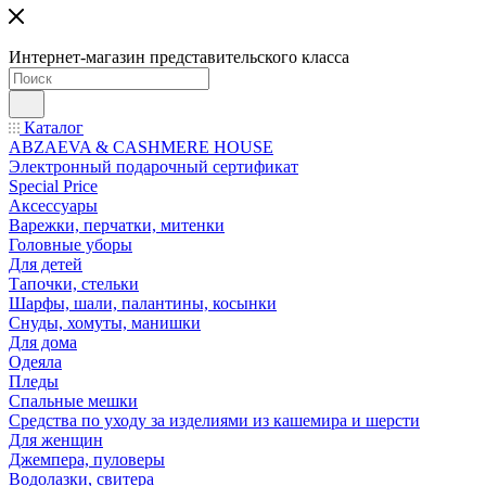
Интернет-магазин представительского класса
Каталог
ABZAEVA & CASHMERE HOUSE
Электронный подарочный сертификат
Special Price
Аксессуары
Варежки, перчатки, митенки
Головные уборы
Для детей
Тапочки, стельки
Шарфы, шали, палантины, косынки
Снуды, хомуты, манишки
Для дома
Одеяла
Пледы
Спальные мешки
Средства по уходу за изделиями из кашемира и шерсти
Для женщин
Джемпера, пуловеры
Водолазки, свитера