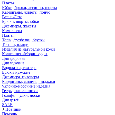
Платья
Юбки, брюки, легинсы, шорты
Кардиганы, жилеты, пончо
Весна-Лето
Брюки, шорты, юбки
Джемперы, жакеты
Комплекты
Платья
Топы, футболки, блузки
Тренчи, плащи
Изделия из натуральной кожи
Коллекция «Морин хуур»
Для здоровья
Для мужчин
Водолазки, свитера
Брюки мужские
Джемпера, пуловеры
Кардиганы, жилеты, пиджаки
Чулочно-носочные изделия
Гетры, наколенники
Гольфы, чулки, носки
Для детей
SALE
Новинки
Помощь