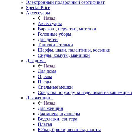
Электронный подарочный сертификат
Special Price
Аксессуары
Назад
Аксессуары
Варежки, перчатки, митенки
Головные уборы
Для детей
Тапочки, стельки
Шарфы, шали, палантины, косынки
Снуды, хомуты, манишки
Для дома
Назад
Для дома
Одеяла
Пледы
Спальные мешки
Средства по уходу за изделиями из кашемира 
Для женщин
Назад
Для женщин
Джемпера, пуловеры
Водолазки, свитера
Платья
Юбки, брюки, легинсы, шорты