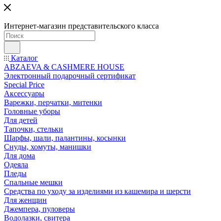
Интернет-магазин представительского класса
Каталог
ABZAEVA & CASHMERE HOUSE
Электронный подарочный сертификат
Special Price
Аксессуары
Варежки, перчатки, митенки
Головные уборы
Для детей
Тапочки, стельки
Шарфы, шали, палантины, косынки
Снуды, хомуты, манишки
Для дома
Одеяла
Пледы
Спальные мешки
Средства по уходу за изделиями из кашемира и шерсти
Для женщин
Джемпера, пуловеры
Водолазки, свитера