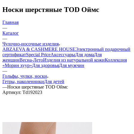
Носки шерстяные TOD Оймс
Главная
—
Каталог
—
Чулочно-носочные изделия
ABZAEVA & CASHMERE HOUSE
Электронный подарочный
сертификат
Special Price
Аксессуары
Для дома
Для
женщин
Весна-Лето
Изделия из натуральной кожи
Коллекция
«Морин хуур»
Для здоровья
Для мужчин
—
Гольфы, чулки, носки
Гетры, наколенники
Для детей
—
Носки шерстяные TOD Оймс
Артикул:
Td192023