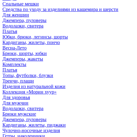
Спальные мешки
Средства по уходу за изделиями из кашемира и шерсти
Для женщин
Джемпера, пуловеры
Водолазки, свитера
Платья
Юбки, брюки, легинсы, шорты
Кардиганы, жилеты, пончо
Весна-Лето
Брюки, шорты, юбки
Джемперы, жакеты
Комплекты
Платья
Топы, футболки, блузки
Тренчи, плащи
Изделия из натуральной кожи
Коллекция «Морин хуур»
Для здоровья
Для мужчин
Водолазки, свитера
Брюки мужские
Джемпера, пуловеры
Кардиганы, жилеты, пиджаки
Чулочно-носочные изделия
Гетры, наколенники