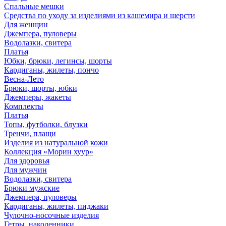
Спальные мешки
Средства по уходу за изделиями из кашемира и шерсти
Для женщин
Джемпера, пуловеры
Водолазки, свитера
Платья
Юбки, брюки, легинсы, шорты
Кардиганы, жилеты, пончо
Весна-Лето
Брюки, шорты, юбки
Джемперы, жакеты
Комплекты
Платья
Топы, футболки, блузки
Тренчи, плащи
Изделия из натуральной кожи
Коллекция «Морин хуур»
Для здоровья
Для мужчин
Водолазки, свитера
Брюки мужские
Джемпера, пуловеры
Кардиганы, жилеты, пиджаки
Чулочно-носочные изделия
Гетры, наколенники