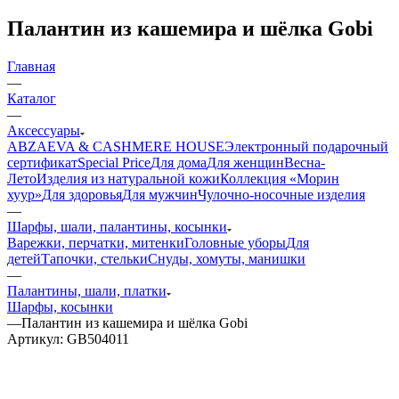
Палантин из кашемира и шёлка Gobi
Главная
—
Каталог
—
Аксессуары
ABZAEVA & CASHMERE HOUSE
Электронный подарочный
сертификат
Special Price
Для дома
Для женщин
Весна-
Лето
Изделия из натуральной кожи
Коллекция «Морин
хуур»
Для здоровья
Для мужчин
Чулочно-носочные изделия
—
Шарфы, шали, палантины, косынки
Варежки, перчатки, митенки
Головные уборы
Для
детей
Тапочки, стельки
Снуды, хомуты, манишки
—
Палантины, шали, платки
Шарфы, косынки
—
Палантин из кашемира и шёлка Gobi
Артикул:
GB504011