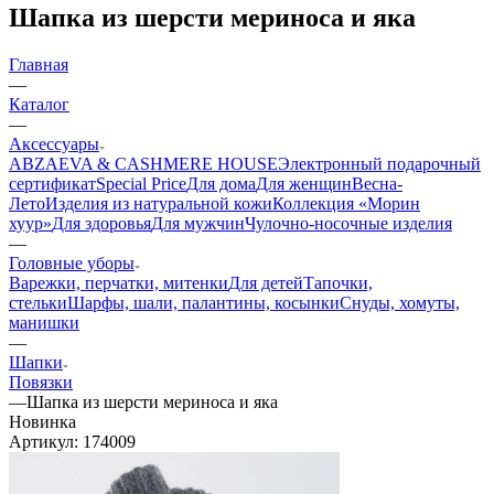
Шапка из шерсти мериноса и яка
Главная
—
Каталог
—
Аксессуары
ABZAEVA & CASHMERE HOUSE
Электронный подарочный
сертификат
Special Price
Для дома
Для женщин
Весна-
Лето
Изделия из натуральной кожи
Коллекция «Морин
хуур»
Для здоровья
Для мужчин
Чулочно-носочные изделия
—
Головные уборы
Варежки, перчатки, митенки
Для детей
Тапочки,
стельки
Шарфы, шали, палантины, косынки
Снуды, хомуты,
манишки
—
Шапки
Повязки
—
Шапка из шерсти мериноса и яка
Новинка
Артикул:
174009