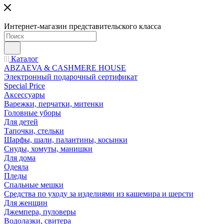
Интернет-магазин представительского класса
Каталог
ABZAEVA & CASHMERE HOUSE
Электронный подарочный сертификат
Special Price
Аксессуары
Варежки, перчатки, митенки
Головные уборы
Для детей
Тапочки, стельки
Шарфы, шали, палантины, косынки
Снуды, хомуты, манишки
Для дома
Одеяла
Пледы
Спальные мешки
Средства по уходу за изделиями из кашемира и шерсти
Для женщин
Джемпера, пуловеры
Водолазки, свитера