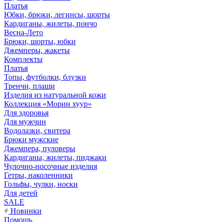
Платья
Юбки, брюки, легинсы, шорты
Кардиганы, жилеты, пончо
Весна-Лето
Брюки, шорты, юбки
Джемперы, жакеты
Комплекты
Платья
Топы, футболки, блузки
Тренчи, плащи
Изделия из натуральной кожи
Коллекция «Морин хуур»
Для здоровья
Для мужчин
Водолазки, свитера
Брюки мужские
Джемпера, пуловеры
Кардиганы, жилеты, пиджаки
Чулочно-носочные изделия
Гетры, наколенники
Гольфы, чулки, носки
Для детей
SALE
Новинки
Помощь