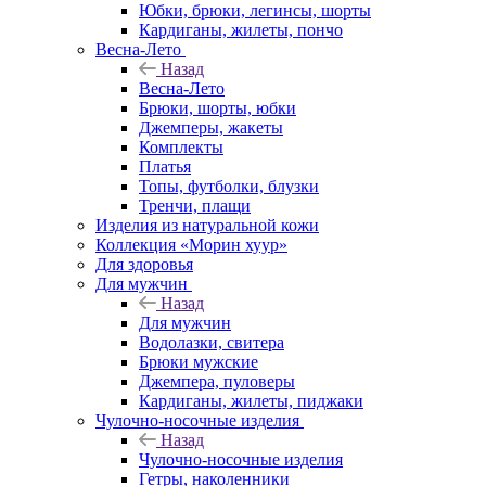
Юбки, брюки, легинсы, шорты
Кардиганы, жилеты, пончо
Весна-Лето
Назад
Весна-Лето
Брюки, шорты, юбки
Джемперы, жакеты
Комплекты
Платья
Топы, футболки, блузки
Тренчи, плащи
Изделия из натуральной кожи
Коллекция «Морин хуур»
Для здоровья
Для мужчин
Назад
Для мужчин
Водолазки, свитера
Брюки мужские
Джемпера, пуловеры
Кардиганы, жилеты, пиджаки
Чулочно-носочные изделия
Назад
Чулочно-носочные изделия
Гетры, наколенники