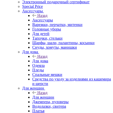
Электронный подарочный сертификат
Special Price
Аксессуары
Назад
Аксессуары
Варежки, перчатки, митенки
Головные уборы
Для детей
Тапочки, стельки
Шарфы, шали, палантины, косынки
Снуды, хомуты, манишки
Для дома
Назад
Для дома
Одеяла
Пледы
Спальные мешки
Средства по уходу за изделиями из кашемира
и шерсти
Для женщин
Назад
Для женщин
Джемпера, пуловеры
Водолазки, свитера
Платья