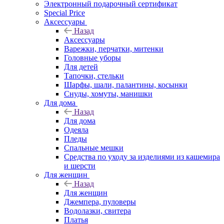
Электронный подарочный сертификат
Special Price
Аксессуары
Назад
Аксессуары
Варежки, перчатки, митенки
Головные уборы
Для детей
Тапочки, стельки
Шарфы, шали, палантины, косынки
Снуды, хомуты, манишки
Для дома
Назад
Для дома
Одеяла
Пледы
Спальные мешки
Средства по уходу за изделиями из кашемира
и шерсти
Для женщин
Назад
Для женщин
Джемпера, пуловеры
Водолазки, свитера
Платья