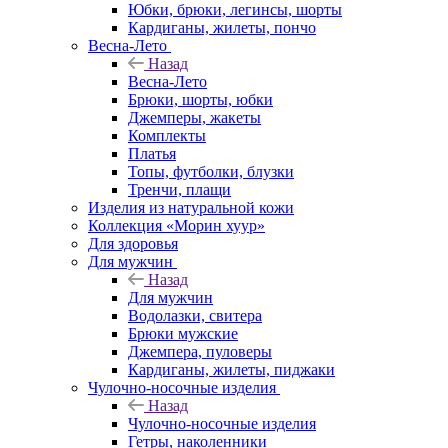
Юбки, брюки, легинсы, шорты
Кардиганы, жилеты, пончо
Весна-Лето
Назад
Весна-Лето
Брюки, шорты, юбки
Джемперы, жакеты
Комплекты
Платья
Топы, футболки, блузки
Тренчи, плащи
Изделия из натуральной кожи
Коллекция «Морин хуур»
Для здоровья
Для мужчин
Назад
Для мужчин
Водолазки, свитера
Брюки мужские
Джемпера, пуловеры
Кардиганы, жилеты, пиджаки
Чулочно-носочные изделия
Назад
Чулочно-носочные изделия
Гетры, наколенники