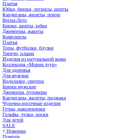
Платья
Юбки, брюки, легинсы, шорты
Кардиганы, жилеты, пончо
Весна-Лето
Брюки, шорты, юбки
Джемперы, жакеты
Комплекты
Платья
Топы, футболки, блузки
Тренчи, плащи
Изделия из натуральной кожи
Коллекция «Морин хуур»
Для здоровья
Для мужчин
Водолазки, свитера
Брюки мужские
Джемпера, пуловеры
Кардиганы, жилеты, пиджаки
Чулочно-носочные изделия
Гетры, наколенники
Гольфы, чулки, носки
Для детей
SALE
Новинки
Помощь