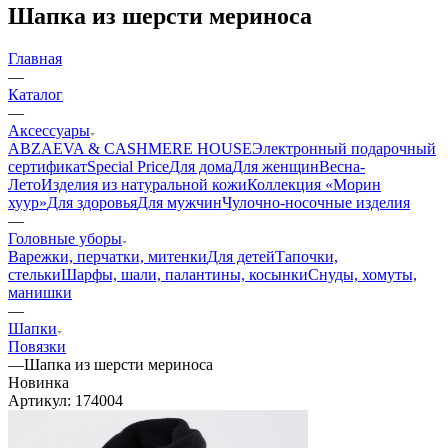
Шапка из шерсти мериноса
Главная
—
Каталог
—
Аксессуары
ABZAEVA & CASHMERE HOUSE
Электронный подарочный
сертификат
Special Price
Для дома
Для женщин
Весна-
Лето
Изделия из натуральной кожи
Коллекция «Морин
хуур»
Для здоровья
Для мужчин
Чулочно-носочные изделия
—
Головные уборы
Варежки, перчатки, митенки
Для детей
Тапочки,
стельки
Шарфы, шали, палантины, косынки
Снуды, хомуты,
манишки
—
Шапки
Повязки
—
Шапка из шерсти мериноса
Новинка
Артикул:
174004