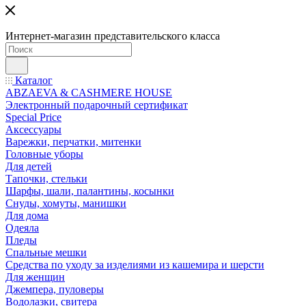
Интернет-магазин представительского класса
Каталог
ABZAEVA & CASHMERE HOUSE
Электронный подарочный сертификат
Special Price
Аксессуары
Варежки, перчатки, митенки
Головные уборы
Для детей
Тапочки, стельки
Шарфы, шали, палантины, косынки
Снуды, хомуты, манишки
Для дома
Одеяла
Пледы
Спальные мешки
Средства по уходу за изделиями из кашемира и шерсти
Для женщин
Джемпера, пуловеры
Водолазки, свитера