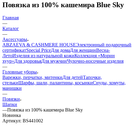
Повязка из 100% кашемира Blue Sky
Главная
—
Каталог
—
Аксессуары
ABZAEVA & CASHMERE HOUSE
Электронный подарочный
сертификат
Special Price
Для дома
Для женщин
Весна-
Лето
Изделия из натуральной кожи
Коллекция «Морин
хуур»
Для здоровья
Для мужчин
Чулочно-носочные изделия
—
Головные уборы
Варежки, перчатки, митенки
Для детей
Тапочки,
стельки
Шарфы, шали, палантины, косынки
Снуды, хомуты,
манишки
—
Повязки
Шапки
—
Повязка из 100% кашемира Blue Sky
Новинка
Артикул:
BS441002