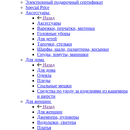
Электронный подарочный сертификат
Special Price
Аксессуары
Назад
Аксессуары
Варежки, перчатки, митенки
Головные уборы
Для детей
Тапочки, стельки
Шарфы, шали, палантины, косынки
Снуды, хомуты, манишки
Для дома
Назад
Для дома
Одеяла
Пледы
Спальные мешки
Средства по уходу за изделиями из кашемира
и шерсти
Для женщин
Назад
Для женщин
Джемпера, пуловеры
Водолазки, свитера
Платья