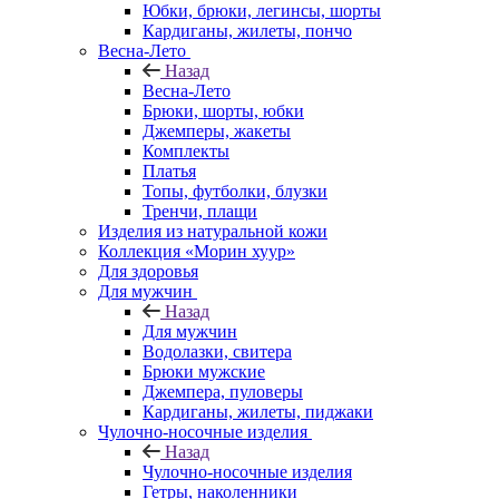
Юбки, брюки, легинсы, шорты
Кардиганы, жилеты, пончо
Весна-Лето
Назад
Весна-Лето
Брюки, шорты, юбки
Джемперы, жакеты
Комплекты
Платья
Топы, футболки, блузки
Тренчи, плащи
Изделия из натуральной кожи
Коллекция «Морин хуур»
Для здоровья
Для мужчин
Назад
Для мужчин
Водолазки, свитера
Брюки мужские
Джемпера, пуловеры
Кардиганы, жилеты, пиджаки
Чулочно-носочные изделия
Назад
Чулочно-носочные изделия
Гетры, наколенники