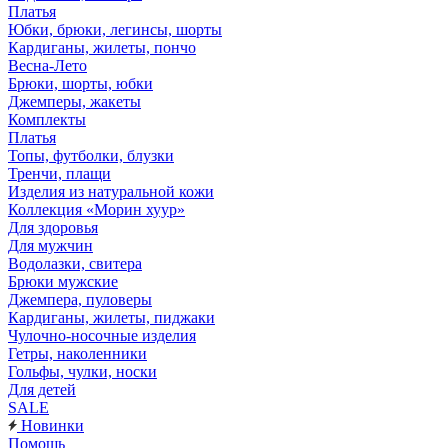
Платья
Юбки, брюки, легинсы, шорты
Кардиганы, жилеты, пончо
Весна-Лето
Брюки, шорты, юбки
Джемперы, жакеты
Комплекты
Платья
Топы, футболки, блузки
Тренчи, плащи
Изделия из натуральной кожи
Коллекция «Морин хуур»
Для здоровья
Для мужчин
Водолазки, свитера
Брюки мужские
Джемпера, пуловеры
Кардиганы, жилеты, пиджаки
Чулочно-носочные изделия
Гетры, наколенники
Гольфы, чулки, носки
Для детей
SALE
Новинки
Помощь