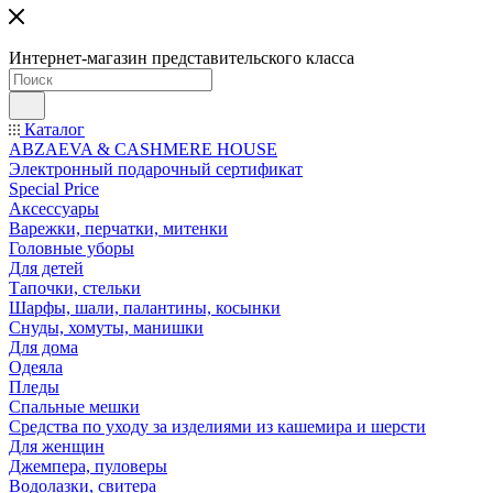
Интернет-магазин представительского класса
Каталог
ABZAEVA & CASHMERE HOUSE
Электронный подарочный сертификат
Special Price
Аксессуары
Варежки, перчатки, митенки
Головные уборы
Для детей
Тапочки, стельки
Шарфы, шали, палантины, косынки
Снуды, хомуты, манишки
Для дома
Одеяла
Пледы
Спальные мешки
Средства по уходу за изделиями из кашемира и шерсти
Для женщин
Джемпера, пуловеры
Водолазки, свитера