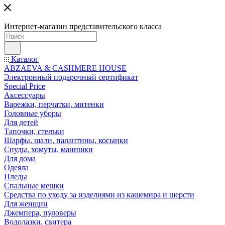
Интернет-магазин представительского класса
Каталог
ABZAEVA & CASHMERE HOUSE
Электронный подарочный сертификат
Special Price
Аксессуары
Варежки, перчатки, митенки
Головные уборы
Для детей
Тапочки, стельки
Шарфы, шали, палантины, косынки
Снуды, хомуты, манишки
Для дома
Одеяла
Пледы
Спальные мешки
Средства по уходу за изделиями из кашемира и шерсти
Для женщин
Джемпера, пуловеры
Водолазки, свитера