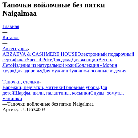
Тапочки войлочные без пятки
Naigalmaa
Главная
—
Каталог
—
Аксессуары
ABZAEVA & CASHMERE HOUSE
Электронный подарочный
сертификат
Special Price
Для дома
Для женщин
Весна-
Лето
Изделия из натуральной кожи
Коллекция «Морин
хуур»
Для здоровья
Для мужчин
Чулочно-носочные изделия
—
Тапочки, стельки
Варежки, перчатки, митенки
Головные уборы
Для
детей
Шарфы, шали, палантины, косынки
Снуды, хомуты,
манишки
—
Тапочки войлочные без пятки Naigalmaa
Артикул:
UU634003