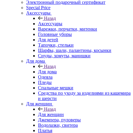
Электронный подарочный сертификат
Special Price
Аксессуары
Назад
Аксессуары
Варежки, перчатки, митенки
Головные уборы
Для детей
Тапочки, стельки
Шарфы, шали, палантины, косынки
Снуды, хомуты, манишки
Для дома
Назад
Для дома
Одеяла
Пледы
Спальные мешки
Средства по уходу за изделиями из кашемира
и шерсти
Для женщин
Назад
Для женщин
Джемпера, пуловеры
Водолазки, свитера
Платья