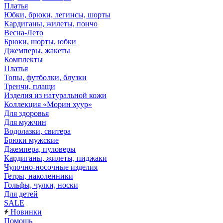
Платья
Юбки, брюки, легинсы, шорты
Кардиганы, жилеты, пончо
Весна-Лето
Брюки, шорты, юбки
Джемперы, жакеты
Комплекты
Платья
Топы, футболки, блузки
Тренчи, плащи
Изделия из натуральной кожи
Коллекция «Морин хуур»
Для здоровья
Для мужчин
Водолазки, свитера
Брюки мужские
Джемпера, пуловеры
Кардиганы, жилеты, пиджаки
Чулочно-носочные изделия
Гетры, наколенники
Гольфы, чулки, носки
Для детей
SALE
Новинки
Помощь