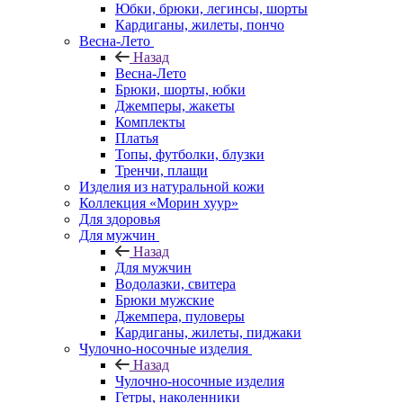
Юбки, брюки, легинсы, шорты
Кардиганы, жилеты, пончо
Весна-Лето
Назад
Весна-Лето
Брюки, шорты, юбки
Джемперы, жакеты
Комплекты
Платья
Топы, футболки, блузки
Тренчи, плащи
Изделия из натуральной кожи
Коллекция «Морин хуур»
Для здоровья
Для мужчин
Назад
Для мужчин
Водолазки, свитера
Брюки мужские
Джемпера, пуловеры
Кардиганы, жилеты, пиджаки
Чулочно-носочные изделия
Назад
Чулочно-носочные изделия
Гетры, наколенники