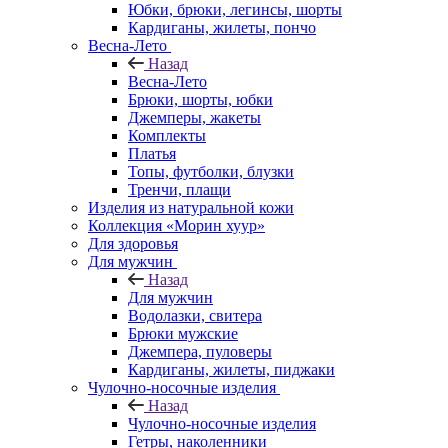
Юбки, брюки, легинсы, шорты
Кардиганы, жилеты, пончо
Весна-Лето
Назад
Весна-Лето
Брюки, шорты, юбки
Джемперы, жакеты
Комплекты
Платья
Топы, футболки, блузки
Тренчи, плащи
Изделия из натуральной кожи
Коллекция «Морин хуур»
Для здоровья
Для мужчин
Назад
Для мужчин
Водолазки, свитера
Брюки мужские
Джемпера, пуловеры
Кардиганы, жилеты, пиджаки
Чулочно-носочные изделия
Назад
Чулочно-носочные изделия
Гетры, наколенники