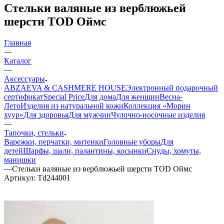
Стельки валяные из верблюжьей
шерсти TOD Оймс
Главная
—
Каталог
—
Аксессуары
ABZAEVA & CASHMERE HOUSE
Электронный подарочный
сертификат
Special Price
Для дома
Для женщин
Весна-
Лето
Изделия из натуральной кожи
Коллекция «Морин
хуур»
Для здоровья
Для мужчин
Чулочно-носочные изделия
—
Тапочки, стельки
Варежки, перчатки, митенки
Головные уборы
Для
детей
Шарфы, шали, палантины, косынки
Снуды, хомуты,
манишки
—
Стельки валяные из верблюжьей шерсти TOD Оймс
Артикул:
Td244001