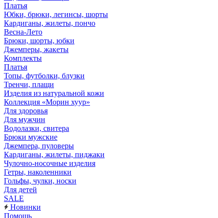
Платья
Юбки, брюки, легинсы, шорты
Кардиганы, жилеты, пончо
Весна-Лето
Брюки, шорты, юбки
Джемперы, жакеты
Комплекты
Платья
Топы, футболки, блузки
Тренчи, плащи
Изделия из натуральной кожи
Коллекция «Морин хуур»
Для здоровья
Для мужчин
Водолазки, свитера
Брюки мужские
Джемпера, пуловеры
Кардиганы, жилеты, пиджаки
Чулочно-носочные изделия
Гетры, наколенники
Гольфы, чулки, носки
Для детей
SALE
Новинки
Помощь