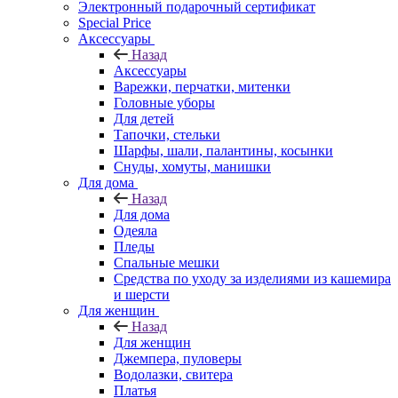
Электронный подарочный сертификат
Special Price
Аксессуары
Назад
Аксессуары
Варежки, перчатки, митенки
Головные уборы
Для детей
Тапочки, стельки
Шарфы, шали, палантины, косынки
Снуды, хомуты, манишки
Для дома
Назад
Для дома
Одеяла
Пледы
Спальные мешки
Средства по уходу за изделиями из кашемира
и шерсти
Для женщин
Назад
Для женщин
Джемпера, пуловеры
Водолазки, свитера
Платья