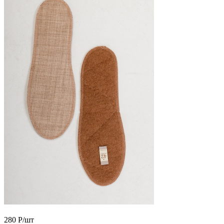
280
Р
/шт