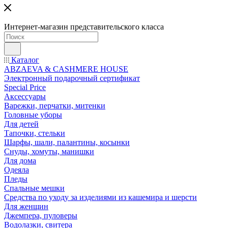
Интернет-магазин представительского класса
Каталог
ABZAEVA & CASHMERE HOUSE
Электронный подарочный сертификат
Special Price
Аксессуары
Варежки, перчатки, митенки
Головные уборы
Для детей
Тапочки, стельки
Шарфы, шали, палантины, косынки
Снуды, хомуты, манишки
Для дома
Одеяла
Пледы
Спальные мешки
Средства по уходу за изделиями из кашемира и шерсти
Для женщин
Джемпера, пуловеры
Водолазки, свитера