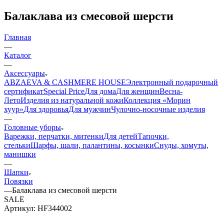
Балаклава из смесовой шерсти
Главная
—
Каталог
—
Аксессуары
ABZAEVA & CASHMERE HOUSE
Электронный подарочный
сертификат
Special Price
Для дома
Для женщин
Весна-
Лето
Изделия из натуральной кожи
Коллекция «Морин
хуур»
Для здоровья
Для мужчин
Чулочно-носочные изделия
—
Головные уборы
Варежки, перчатки, митенки
Для детей
Тапочки,
стельки
Шарфы, шали, палантины, косынки
Снуды, хомуты,
манишки
—
Шапки
Повязки
—
Балаклава из смесовой шерсти
SALE
Артикул:
HF344002