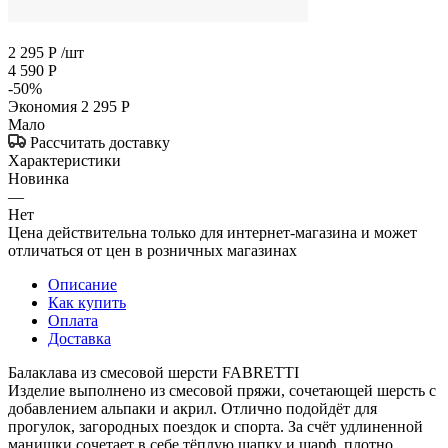
2 295
Р
/шт
4 590
Р
-
50
%
Экономия
2 295
Р
Мало
Рассчитать доставку
Характеристики
Новинка
—
Нет
Цена действительна только для интернет-магазина и может
отличаться от цен в розничных магазинах
Описание
Как купить
Оплата
Доставка
Балаклава из смесовой шерсти FABRETTI
Изделие выполнено из смесовой пряжи, сочетающей шерсть с
добавлением альпаки и акрил. Отлично подойдёт для
прогулок, загородных поездок и спорта. За счёт удлиненной
манишки сочетает в себе тёплую шапку и шарф, плотно