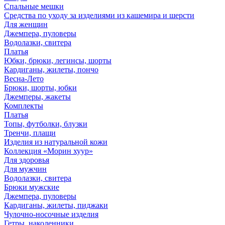
Спальные мешки
Средства по уходу за изделиями из кашемира и шерсти
Для женщин
Джемпера, пуловеры
Водолазки, свитера
Платья
Юбки, брюки, легинсы, шорты
Кардиганы, жилеты, пончо
Весна-Лето
Брюки, шорты, юбки
Джемперы, жакеты
Комплекты
Платья
Топы, футболки, блузки
Тренчи, плащи
Изделия из натуральной кожи
Коллекция «Морин хуур»
Для здоровья
Для мужчин
Водолазки, свитера
Брюки мужские
Джемпера, пуловеры
Кардиганы, жилеты, пиджаки
Чулочно-носочные изделия
Гетры, наколенники