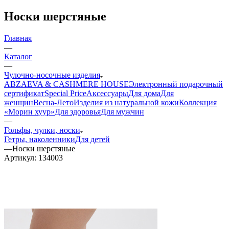
Носки шерстяные
Главная
—
Каталог
—
Чулочно-носочные изделия
ABZAEVA & CASHMERE HOUSE
Электронный подарочный
сертификат
Special Price
Аксессуары
Для дома
Для
женщин
Весна-Лето
Изделия из натуральной кожи
Коллекция
«Морин хуур»
Для здоровья
Для мужчин
—
Гольфы, чулки, носки
Гетры, наколенники
Для детей
—
Носки шерстяные
Артикул:
134003