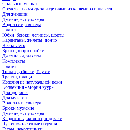
Спальные мешки
Средства по уходу за изделиями из кашемира и шерсти
Для женщин
Джемпера, пуловеры
Водолазки, свитера
Платья
Юбки, брюки, легинсы, шорты
Кардиганы, жилеты, пончо
Весна-Лето
Брюки, шорты, юбки
Джемперы, жакеты
Комплекты
Платья
Топы, футболки, блузки
Тренчи, плащи
Изделия из натуральной кожи
Коллекция «Морин хуур»
Для здоровья
Для мужчин
Водолазки, свитера
Брюки мужские
Джемпера, пуловеры
Кардиганы, жилеты, пиджаки
Чулочно-носочные изделия
Гетры, наколенники