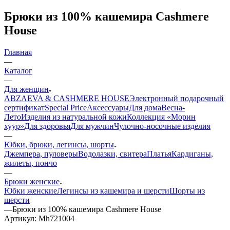
Брюки из 100% кашемира Cashmere
House
Главная
—
Каталог
—
Для женщин
ABZAEVA & CASHMERE HOUSE
Электронный подарочный
сертификат
Special Price
Аксессуары
Для дома
Весна-
Лето
Изделия из натуральной кожи
Коллекция «Морин
хуур»
Для здоровья
Для мужчин
Чулочно-носочные изделия
—
Юбки, брюки, легинсы, шорты
Джемпера, пуловеры
Водолазки, свитера
Платья
Кардиганы,
жилеты, пончо
—
Брюки женские
Юбки женские
Легинсы из кашемира и шерсти
Шорты из
шерсти
—
Брюки из 100% кашемира Cashmere House
Артикул:
Mh721004