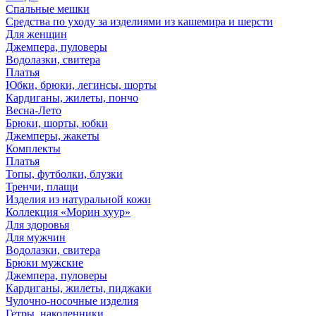
Спальные мешки
Средства по уходу за изделиями из кашемира и шерсти
Для женщин
Джемпера, пуловеры
Водолазки, свитера
Платья
Юбки, брюки, легинсы, шорты
Кардиганы, жилеты, пончо
Весна-Лето
Брюки, шорты, юбки
Джемперы, жакеты
Комплекты
Платья
Топы, футболки, блузки
Тренчи, плащи
Изделия из натуральной кожи
Коллекция «Морин хуур»
Для здоровья
Для мужчин
Водолазки, свитера
Брюки мужские
Джемпера, пуловеры
Кардиганы, жилеты, пиджаки
Чулочно-носочные изделия
Гетры, наколенники